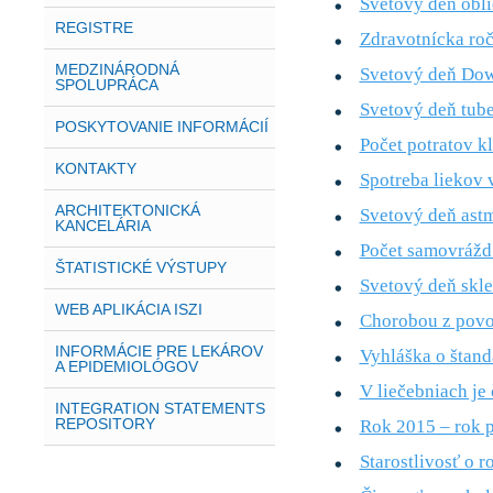
Svetový deň obli
REGISTRE
Zdravotnícka ro
MEDZINÁRODNÁ
Svetový deň Do
SPOLUPRÁCA
Svetový deň tub
POSKYTOVANIE INFORMÁCIÍ
Počet potratov k
KONTAKTY
Spotreba liekov 
ARCHITEKTONICKÁ
Svetový deň ast
KANCELÁRIA
Počet samovrážd
ŠTATISTICKÉ VÝSTUPY
Svetový deň skle
WEB APLIKÁCIA ISZI
Chorobou z povol
INFORMÁCIE PRE LEKÁROV
Vyhláška o štand
A EPIDEMIOLÓGOV
V liečebniach je 
INTEGRATION STATEMENTS
REPOSITORY
Rok 2015 – rok p
Starostlivosť o 