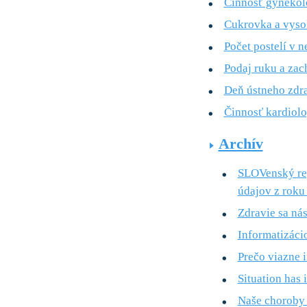
Činnosť gynekol
Cukrovka a vysok
Počet postelí v 
Podaj ruku a zac
Deň ústneho zdr
Činnosť kardiol
Archív
SLOVenský re
údajov z roku
Zdravie sa ná
Informatizáci
Prečo viazne 
Situation has
Naše choroby 