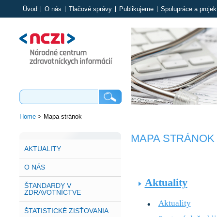
Úvod
O nás
Tlačové správy
Publikujeme
Spolupráce a projek
Home
>
Mapa stránok
MAPA STRÁNOK
AKTUALITY
O NÁS
Aktuality
ŠTANDARDY V
ZDRAVOTNÍCTVE
Aktuality
ŠTATISTICKÉ ZISŤOVANIA