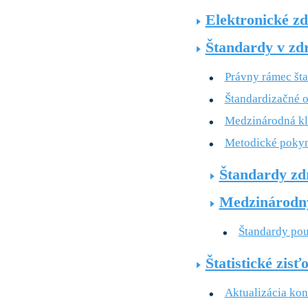
Elektronické zd
Štandardy v zdr
Právny rámec šta
Štandardizačné o
Medzinárodná kl
Metodické pokyn
Štandardy zd
Medzinárodný 
Štandardy pou
Štatistické zisť
Aktualizácia kon