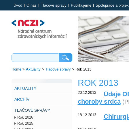
Úvod
O nás
Tlačové správy
Publikujeme
Spolupráce a projek
Home
>
Aktuality
>
Tlačové správy
>
Rok 2013
ROK 2013
AKTUALITY
20.12.2013
Údaje OE
ARCHÍV
choroby srdca
(P
TLAČOVÉ SPRÁVY
18.12.2013
Chirurgi
Rok 2026
Rok 2025