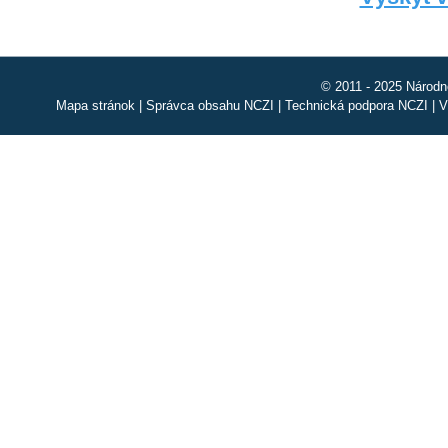
© 2011 - 2025 Národn
Mapa stránok
|
Správca obsahu NCZI
|
Technická podpora NCZI
|
V