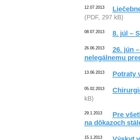
12.07.2013
Liečebne
(PDF, 297 kB)
08.07.2013
8. júl –
26.06.2013
26. jún 
nelegálnemu pre
13.06.2013
Potraty 
05.02.2013
Chirurgi
kB)
29.1.2013
Pre všet
na dôkazoch stál
15.1.2013
Výskyt 