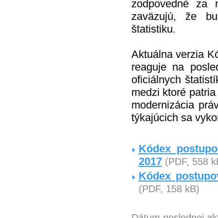
zodpovedné za ro
zaväzujú, že b
štatistiku.
Aktuálna verzia K
reaguje na posle
oficiálnych štati
medzi ktoré patria
modernizácia prá
týkajúcich sa vyk
Kódex postupov
2017
(PDF, 558 k
Kódex postupov
(PDF, 158 kB)
Dátum poslednej akt