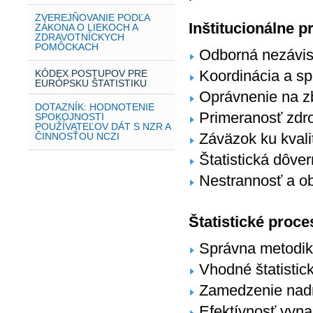
ZVEREJŇOVANIE PODĽA
Inštitucionálne p
ZÁKONA O LIEKOCH A
ZDRAVOTNÍCKYCH
POMÔCKACH
Odborná nezávis
Koordinácia a sp
KÓDEX POSTUPOV PRE
EURÓPSKU ŠTATISTIKU
Oprávnenie na zb
DOTAZNÍK: HODNOTENIE
Primeranosť zdr
SPOKOJNOSTI
POUŽÍVATEĽOV DÁT S NZR A
Záväzok ku kvali
ČINNOSŤOU NCZI
Štatistická dôve
Nestrannosť a ob
Štatistické proce
Správna metodi
Vhodné štatistic
Zamedzenie nadm
Efektívnosť vyn