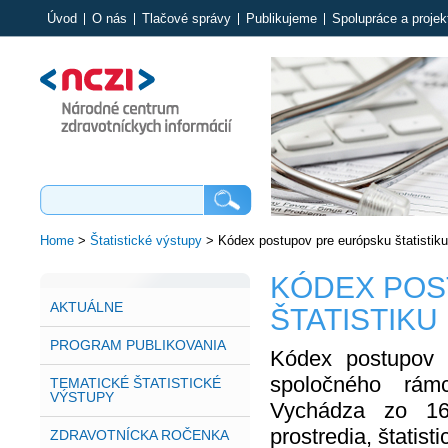
Úvod
O nás
Tlačové správy
Publikujeme
Spolupráce a projek
Home
>
Štatistické výstupy
>
Kódex postupov pre európsku štatistiku
KÓDEX POS
AKTUÁLNE
ŠTATISTIKU
PROGRAM PUBLIKOVANIA
Kódex postupov 
spoločného rámc
TEMATICKÉ ŠTATISTICKÉ
VÝSTUPY
Vychádza zo 16-
prostredia, štatist
ZDRAVOTNÍCKA ROČENKA