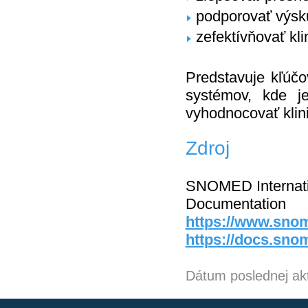
podporovať výsku
zefektívňovať kli
Predstavuje kľúč
systémov, kde j
vyhodnocovať klin
Zdroj
SNOMED Internati
Documentation
https://www.sno
https://docs.sno
Dátum poslednej akt