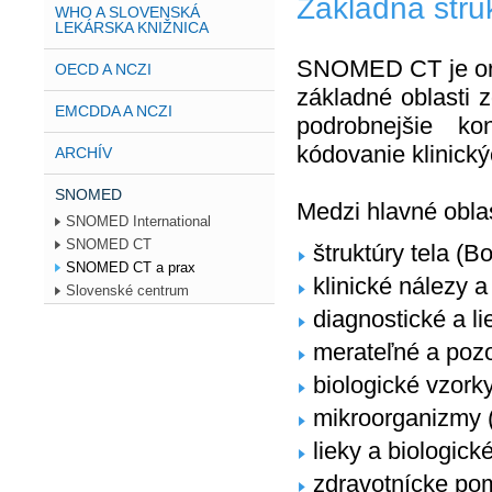
Základná štru
WHO A SLOVENSKÁ
LEKÁRSKA KNIŽNICA
SNOMED CT je orga
OECD A NCZI
základné oblasti z
EMCDDA A NCZI
podrobnejšie k
kódovanie klinický
ARCHÍV
SNOMED
Medzi hlavné oblas
SNOMED International
SNOMED CT
štruktúry tela (B
SNOMED CT a prax
klinické nálezy a
Slovenské centrum
diagnostické a l
merateľné a pozo
biologické vzork
mikroorganizmy 
lieky a biologick
zdravotnícke pom