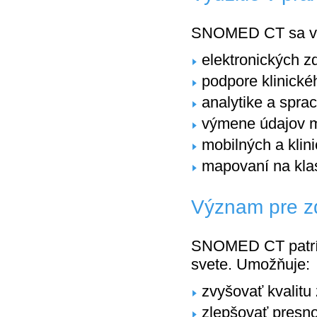
SNOMED CT sa vy
elektronických 
podpore klinické
analytike a sprac
výmene údajov m
mobilných a klini
mapovaní na kla
Význam pre zd
SNOMED CT patrí m
svete. Umožňuje:
zvyšovať kvalitu
zlepšovať presno