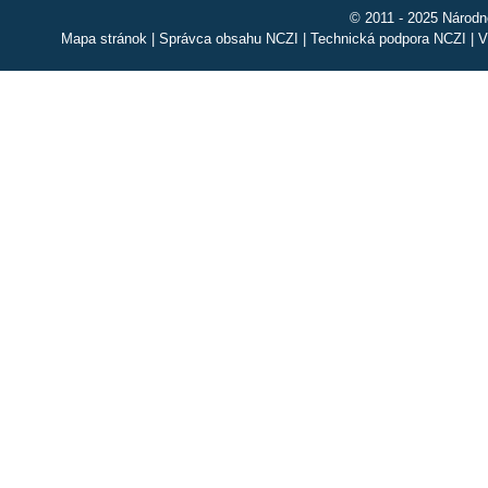
© 2011 - 2025 Národn
Mapa stránok
|
Správca obsahu NCZI
|
Technická podpora NCZI
|
V