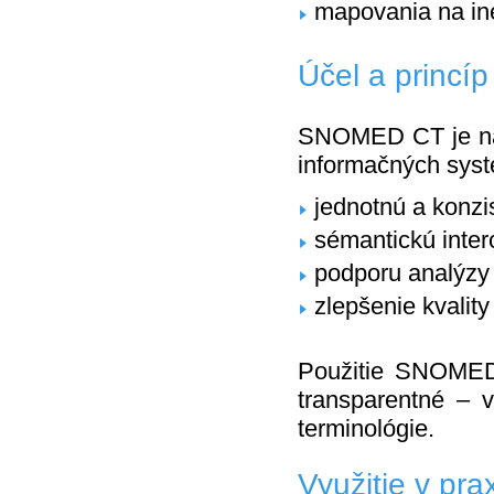
mapovania na in
Účel a princí
SNOMED CT je nav
informačných sys
jednotnú a konzi
sémantickú intero
podporu analýzy 
zlepšenie kvality
Použitie SNOMED 
transparentné – v
terminológie.
Využitie v prax