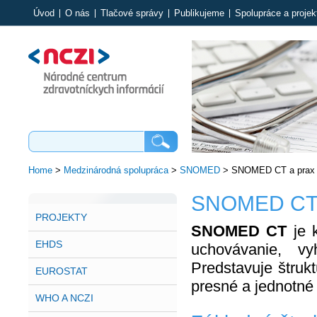
Úvod
O nás
Tlačové správy
Publikujeme
Spolupráce a projek
Home
>
Medzinárodná spolupráca
>
SNOMED
>
SNOMED CT a prax
SNOMED CT
PROJEKTY
SNOMED CT
je k
EHDS
uchovávanie, vy
Predstavuje štruk
EUROSTAT
presné a jednotné 
WHO A NCZI