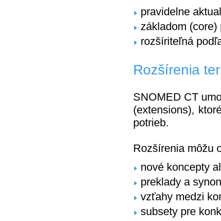
pravidelne aktua
základom (core) 
rozšíriteľná podľ
Rozšírenia te
SNOMED CT umožňu
(extensions), kto
potrieb.
Rozšírenia môžu 
nové koncepty al
preklady a syno
vzťahy medzi ko
subsety pre konkr