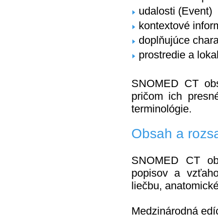
udalosti (Event)
kontextové inform
doplňujúce charak
prostredie a loka
SNOMED CT obsahu
pričom ich presn
terminológie.
Obsah a rozs
SNOMED CT obsah
popisov a vzťaho
liečbu, anatomické
Medzinárodná edíci