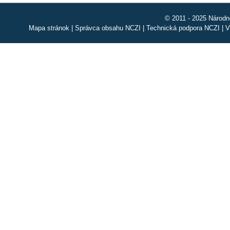
© 2011 - 2025 Národn
Mapa stránok
|
Správca obsahu NCZI
|
Technická podpora NCZI
|
V