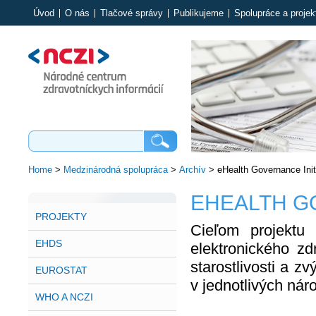
Úvod
O nás
Tlačové správy
Publikujeme
Spolupráce a projek
Home
>
Medzinárodná spolupráca
>
Archív
>
eHealth Governance Init
EHEALTH GO
PROJEKTY
Cieľom projektu
EHDS
elektronického zd
starostlivosti a 
EUROSTAT
v jednotlivých nár
WHO A NCZI