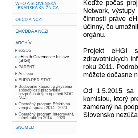
Keďže počas proj
WHO A SLOVENSKÁ
LEKÁRSKA KNIŽNICA
Network, výstupy 
činnosti práve eH
OECD A NCZI
účinný, čo umožni
EMCDDA A NCZI
orgánu.
ARCHÍV
Projekt eHGI 
epSOS
eHealth Governance Initiave
zdravotníckych in
(eHGI)
roku 2011. Podrob
PARENT
môžete dočasne ná
Antilope
EURO-PERISTAT
Budovanie kapacít a zvýšenia
Od 1.5.2015 sa 
spôsobilosti pracoviska
bezpečnostných operácii SOC
komisiou, ktorý p
NCZI
Operačný program Efektívna
zameraný na podpo
verejná správa 2014 - 2020
Slovensko nezúčas
Operačný program Integrovaná
infraštruktúra 2014 – 2020
SNOMED