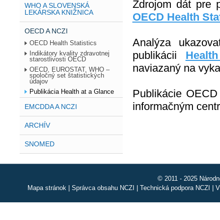
Zdrojom dát pre 
WHO A SLOVENSKÁ
LEKÁRSKA KNIŽNICA
OECD Health Stat
OECD A NCZI
Analýza ukazova
OECD Health Statistics
publikácii
Healt
Indikátory kvality zdravotnej
starostlivosti OECD
naviazaný na vykaz
OECD, EUROSTAT, WHO –
spoločný set štatistických
údajov
Publikácie OECD 
Publikácia Health at a Glance
informačným centr
EMCDDA A NCZI
ARCHÍV
SNOMED
© 2011 - 2025 Národn
Mapa stránok
|
Správca obsahu NCZI
|
Technická podpora NCZI
|
V