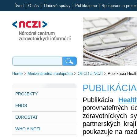
Úvod
O nás
Tlačové správy
Publikujeme
Spolupráce a projek
Home
>
Medzinárodná spolupráca
>
OECD a NCZI
>
Publikácia Healt
PUBLIKÁCIA
PROJEKTY
Publikácia
Heal
EHDS
porovnateľných úd
zdravotníckych s
EUROSTAT
partnerských kra
WHO A NCZI
poukazuje na rozd