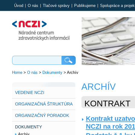
Úvod
O nás
Tlačové správy
Publikujeme
Spolupráce a projek
Home
>
O nás
>
Dokumenty
>
Archív
ARCHÍV
VEDENIE NCZI
KONTRAKT
ORGANIZAČNÁ ŠTRUKTÚRA
ORGANIZAČNÝ PORIADOK
Kontrakt uzatvo
NCZI na rok 20
DOKUMENTY
Archív