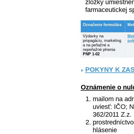
zložky umiestnen
farmaceutickej s
Označenie formulára
Met
Výdavky na
Met
propagáciu, marketing
pok
a na peňažné a
nepeňažné plnenia
PNP 1-02
POKYNY K ZAS
Oznámenie o nul
mailom na ad
uviesť: IČO; 
362/2011 Z.z.
prostredníctvo
hlásenie