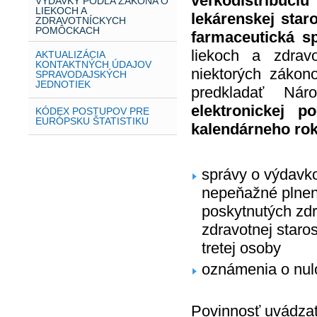
veľkodistribúci
VÝDAVKY PODĽA ZÁKONA O
LIEKOCH A
lekárenskej staro
ZDRAVOTNÍCKYCH
POMÔCKACH
farmaceutická s
liekoch a zdra
AKTUALIZÁCIA
KONTAKTNÝCH ÚDAJOV
niektorých zákon
SPRAVODAJSKÝCH
JEDNOTIEK
predkladať Nár
elektronickej p
KÓDEX POSTUPOV PRE
EURÓPSKU ŠTATISTIKU
kalendárneho rok
správy o výdavk
nepeňažné plneni
poskytnutých zdr
zdravotnej staro
tretej osoby
oznámenia o nul
Povinnosť uvádzať