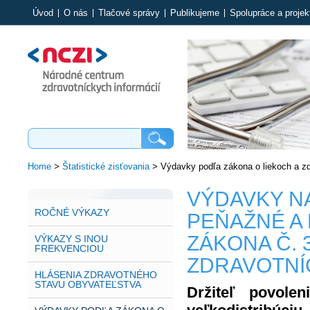
Úvod
O nás
Tlačové správy
Publikujeme
Spolupráce a projek
Home
>
Štatistické zisťovania
>
Výdavky podľa zákona o liekoch a 
VÝDAVKY NA
ROČNÉ VÝKAZY
PEŇAŽNÉ A
ZÁKONA Č. 3
VÝKAZY S INOU
FREKVENCIOU
ZDRAVOTN
HLÁSENIA ZDRAVOTNÉHO
STAVU OBYVATEĽSTVA
Držiteľ povole