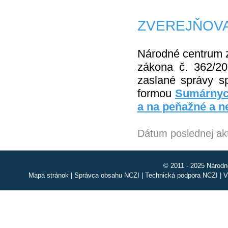
ZVEREJŇOVA
Národné centrum z
zákona č. 362/20
zaslané správy sp
formou
Sumárnych
a na peňažné a n
Dátum poslednej akt
© 2011 - 2025 Národn
Mapa stránok
|
Správca obsahu NCZI
|
Technická podpora NCZI
|
V