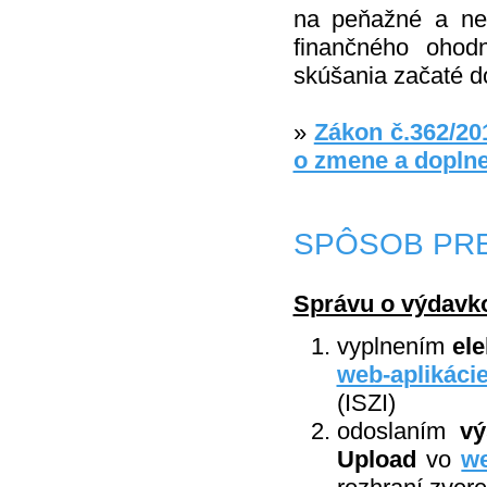
na peňažné a nep
finančného ohod
skúšania začaté 
»
Zákon č.362/20
o zmene a doplne
SPÔSOB PR
Správu o výdavk
vyplnením
el
web-aplikáci
(ISZI)
odoslaním
vý
Upload
vo
we