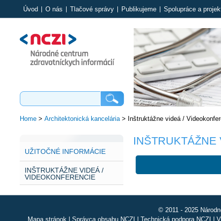
Úvod
O nás
Tlačové správy
Publikujeme
Spolupráce a projek
Home
>
Architektonická kancelária
>
Inštruktážne videá / Videokonfer
INŠTRUKTÁŽNE 
UŽITOČNÉ INFORMÁCIE
INŠTRUKTÁŽNE VIDEÁ /
VIDEOKONFERENCIE
© 2011 - 2025 Národn
Mapa stránok
|
Správca obsahu NCZI
|
Technická podpora NCZI
|
V