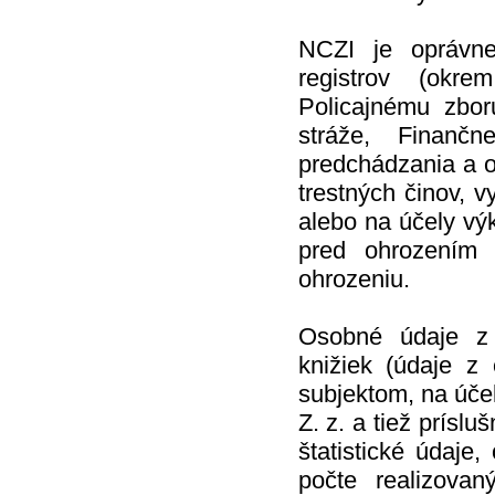
NCZI je oprávne
registrov (okre
Policajnému zboru
stráže, Finanč
predchádzania a od
trestných činov, v
alebo na účely vý
pred ohrozením 
ohrozeniu.
Osobné údaje z 
knižiek (údaje z 
subjektom, na úče
Z. z. a tiež prís
štatistické údaje
počte realizova