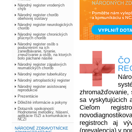
Národný register vrodených
chýb
Národný register chorôb
obehovej sústavy
Národný register neurologických
chorôb
Národný register chronických
pľúcnych chorôb
Národný register osôb s
podozrením na ich
zanedbávanie, týranie,
zneužívanie a osôb, na ktorých
ČO
bolo páchané násilie
Národný register zápalových
RE
reumatických chorôb
Národný register tuberkulózy
Náro
Národný artroplastický register
sys
Národný register asistovanej
reprodukcie
zhromažďovanie, 
Prezentácie
sa vyskytujúcich
Dôležité informácie a pokyny
Cieľom regist
Dotazník spokojnosti:
Hodnotenie metodiky, hlásení,
novodiagnostikova
aplikácie ISZI a komunikácie s
NCZI
registroch aj v
NÁRODNÉ ZDRAVOTNÍCKE
(prevalencia) v po