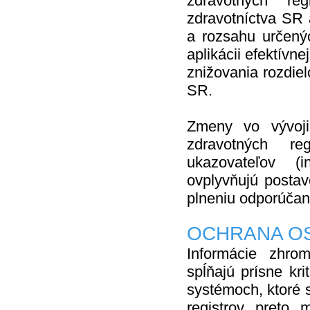
zdravotných re
zdravotníctva SR 
a rozsahu určený
aplikácii efektívne
znižovania rozdie
SR.
Zmeny vo vývoji
zdravotných re
ukazovateľov (i
ovplyvňujú posta
plneniu odporúčan
OCHRANA O
Informácie zhro
spĺňajú prísne kr
systémoch, ktoré 
registrov preto