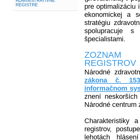
ADMINISTRATÍVNE
REGISTRE
pre optimalizáciu 
ekonomickej a so
stratégiu zdravot
spolupracuje 
špecialistami.
ZOZNAM 
REGISTROV
Národné zdravotn
zákona č. 153
informačnom sy
znení neskorších 
Národné centrum z
Charakteristiky
registrov, postu
lehotách hlásen