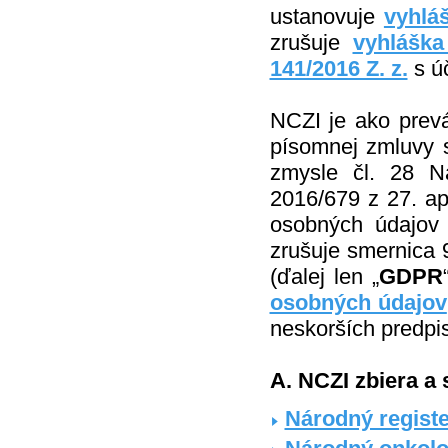
ustanovuje
vyhlá
zrušuje
vyhláška
141/2016 Z. z.
s ú
NCZI je ako prevá
písomnej zmluvy 
zmysle čl. 28 N
2016/679 z 27. ap
osobných údajov
zrušuje smernica 
(ďalej len „
GDPR
osobných údajov
neskorších predpis
A. NCZI zbiera a
Národný registe