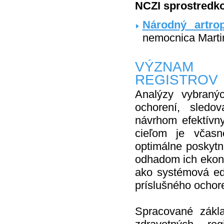
NCZI sprostredko
Národný artrop
nemocnica Marti
VÝZNAM 
REGISTROV
Analýzy vybranýc
ochorení, sledov
návrhom efektívny
cieľom je včasn
optimálne poskytnu
odhadom ich ekonom
ako systémová edu
príslušného ochor
Spracované zákl