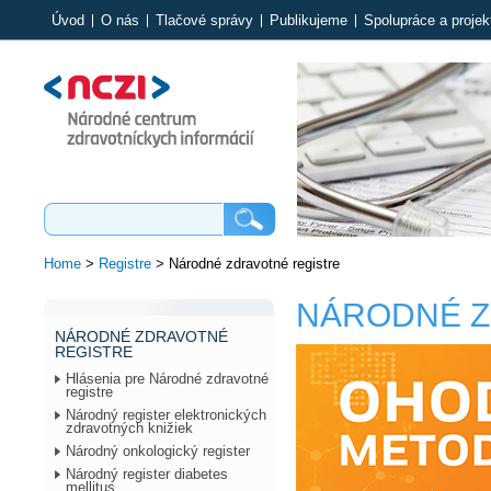
Úvod
O nás
Tlačové správy
Publikujeme
Spolupráce a projek
Home
>
Registre
>
Národné zdravotné registre
NÁRODNÉ Z
NÁRODNÉ ZDRAVOTNÉ
REGISTRE
Hlásenia pre Národné zdravotné
registre
Národný register elektronických
zdravotných knižiek
Národný onkologický register
Národný register diabetes
mellitus