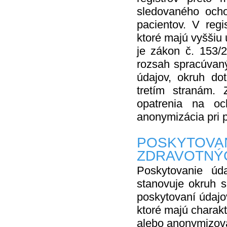
sledovaného ocho
pacientov. V regi
ktoré majú vyššiu
je zákon č. 153/2
rozsah spracúvan
údajov, okruh do
tretím stranám.
opatrenia na oc
anonymizácia pri p
POSKYTOV
ZDRAVOTNÝ
Poskytovanie úd
stanovuje okruh s
poskytovaní údajov
ktoré majú charakt
alebo anonymizov