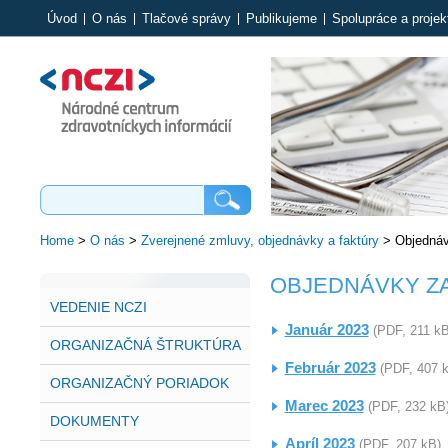
Úvod
O nás
Tlačové správy
Publikujeme
Spolupráce a projek
Home
>
O nás
>
Zverejnené zmluvy, objednávky a faktúry
>
Objednáv
OBJEDNÁVKY ZA
VEDENIE NCZI
Január 2023
(PDF, 211 kB
ORGANIZAČNÁ ŠTRUKTÚRA
Február 2023
(PDF, 407 
ORGANIZAČNÝ PORIADOK
Marec 2023
(PDF, 232 kB
DOKUMENTY
Apríl 2023
(PDF, 207 kB)