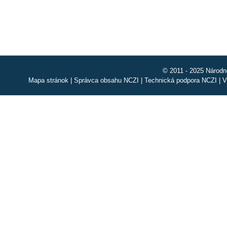
© 2011 - 2025 Národn
Mapa stránok
|
Správca obsahu NCZI
|
Technická podpora NCZI
|
V