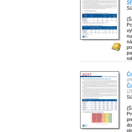
SR
Sú
(Š
Po
vy
nu
ná
po
pa
ro
Či
(P
Či
(Z
Sú
(Š
Pr
pr
do
pl