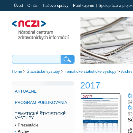
Úvod
O nás
Tlačové správy
Publikujeme
Spolupráce a projek
Home
>
Štatistické výstupy
>
Tematické štatistické výstupy
>
Archív
2017
AKTUÁLNE
Či
64
PROGRAM PUBLIKOVANIA
Či
TEMATICKÉ ŠTATISTICKÉ
63
VÝSTUPY
Sú
Prezentácie
(Š
Archív