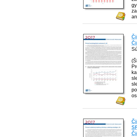
gy
za
an
Či
Či
Sú
(Š
Pr
ka
sl
sl
po
os
Či
SR
Či