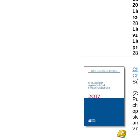
20
Li
ro
28
Li
vz
Li
pr
28
Ch
Ch
Sú
(Z
Pu
ch
op
sl
am
v 