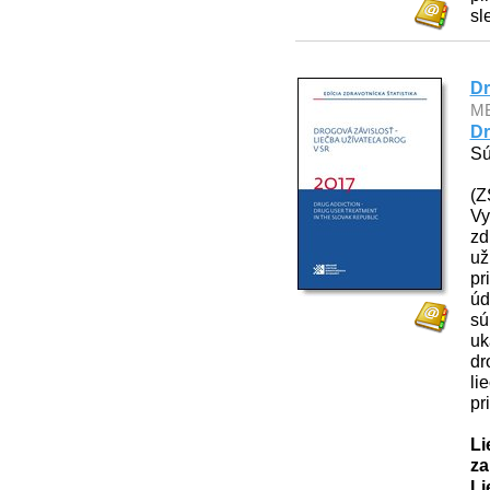
sl
Dr
M
Dr
Sú
(Z
Vy
zd
už
pr
úd
sú
uk
dr
li
pr
Li
za
Li