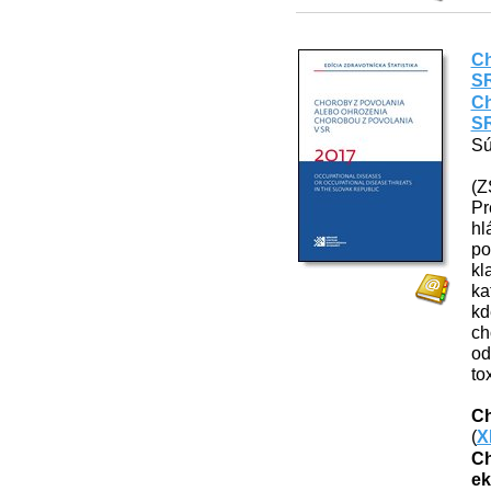
Ch
SR
Ch
SR
Sú
(Z
Pr
hl
po
kl
ka
kd
ch
od
to
Ch
(
X
Ch
ek