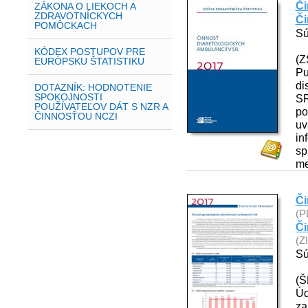
Či
ZÁKONA O LIEKOCH A
ZDRAVOTNÍCKYCH
Či
POMÔCKACH
Sú
KÓDEX POSTUPOV PRE
(Z
EURÓPSKU ŠTATISTIKU
Pu
di
DOTAZNÍK: HODNOTENIE
SPOKOJNOSTI
SR
POUŽÍVATEĽOV DÁT S NZR A
po
ČINNOSŤOU NCZI
uv
in
sp
me
Či
(P
Či
(Z
Sú
(Š
Úd
za