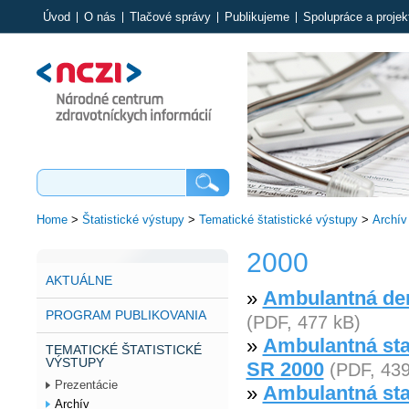
Úvod
O nás
Tlačové správy
Publikujeme
Spolupráce a projek
Home
>
Štatistické výstupy
>
Tematické štatistické výstupy
>
Archív
2000
AKTUÁLNE
»
Ambulantná der
PROGRAM PUBLIKOVANIA
(PDF, 477 kB)
»
Ambulantná star
TEMATICKÉ ŠTATISTICKÉ
VÝSTUPY
SR 2000
(PDF, 439
Prezentácie
»
Ambulantná star
Archív