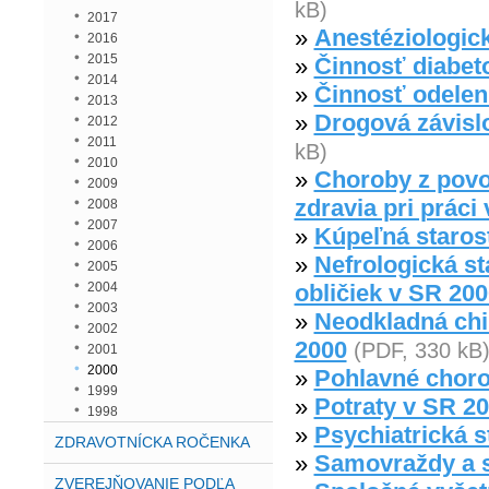
kB)
2017
»
Anestéziologic
2016
2015
»
Činnosť diabet
2014
»
Činnosť odelení
2013
»
Drogová závislo
2012
2011
kB)
2010
»
Choroby z povol
2009
zdravia pri práci
2008
2007
»
Kúpeľná staros
2006
»
Nefrologická st
2005
2004
obličiek v SR 200
2003
»
Neodkladná chi
2002
2000
(PDF, 330 kB
2001
2000
»
Pohlavné choro
1999
»
Potraty v SR 2
1998
»
Psychiatrická s
ZDRAVOTNÍCKA ROČENKA
»
Samovraždy a 
ZVEREJŇOVANIE PODĽA