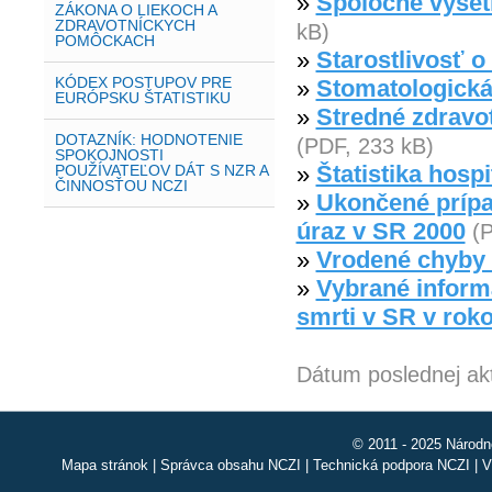
»
Spoločné vyšetr
ZÁKONA O LIEKOCH A
ZDRAVOTNÍCKYCH
kB)
POMÔCKACH
»
Starostlivosť o
KÓDEX POSTUPOV PRE
»
Stomatologická 
EURÓPSKU ŠTATISTIKU
»
Stredné zdravo
DOTAZNÍK: HODNOTENIE
(PDF, 233 kB)
SPOKOJNOSTI
»
Štatistika hosp
POUŽÍVATEĽOV DÁT S NZR A
ČINNOSŤOU NCZI
»
Ukončené prípa
úraz v SR 2000
(
»
Vrodené chyby 
»
Vybrané informá
smrti v SR v rok
Dátum poslednej akt
© 2011 - 2025 Národn
Mapa stránok
|
Správca obsahu NCZI
|
Technická podpora NCZI
|
V