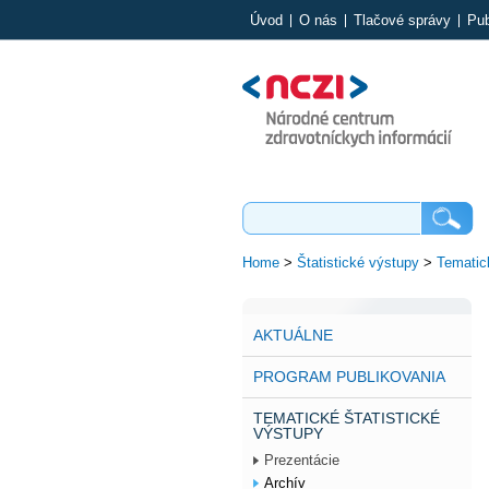
Úvod
O nás
Tlačové správy
Pub
Home
>
Štatistické výstupy
>
Tematick
AKTUÁLNE
PROGRAM PUBLIKOVANIA
TEMATICKÉ ŠTATISTICKÉ
VÝSTUPY
Prezentácie
Archív