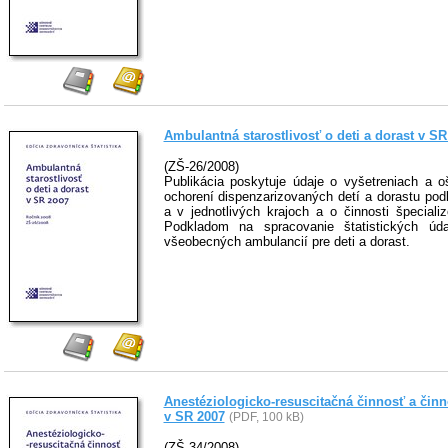
Ambulantná starostlivosť o deti a dorast v SR
(ZŠ-26/2008)
Publikácia poskytuje údaje o vyšetreniach a o
ochorení dispenzarizovaných detí a dorastu p
a v jednotlivých krajoch a o činnosti špeciali
Podkladom na spracovanie štatistických úd
všeobecných ambulancií pre deti a dorast.
Anestéziologicko-resuscitačná činnosť a činn
v SR 2007
(PDF, 100 kB)
(ZŠ-34/2008)