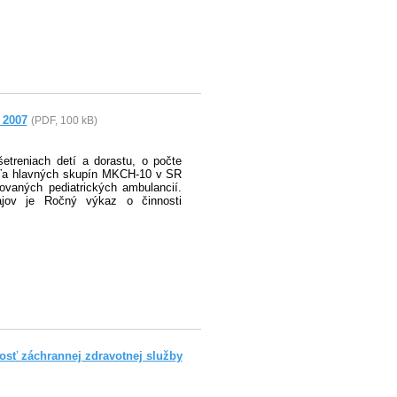
 2007
(PDF, 100 kB)
šetreniach detí a dorastu, o počte
odľa hlavných skupín MKCH-10 v SR
zovaných pediatrických ambulancií.
ajov je Ročný výkaz o činnosti
osť záchrannej zdravotnej služby