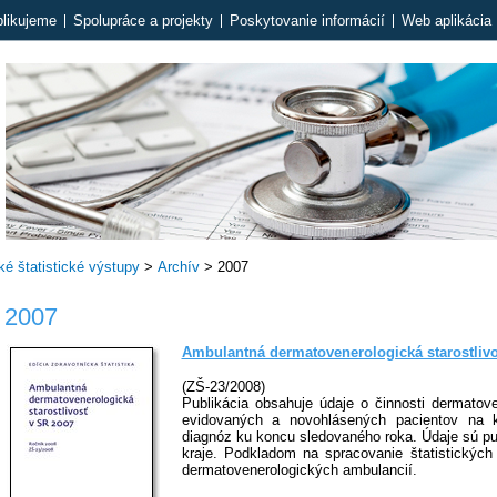
likujeme
Spolupráce a projekty
Poskytovanie informácií
Web aplikácia 
é štatistické výstupy
>
Archív
>
2007
2007
Ambulantná dermatovenerologická starostliv
(ZŠ-23/2008)
Publikácia obsahuje údaje o činnosti dermatov
evidovaných a novohlásených pacientov na 
diagnóz ku koncu sledovaného roka. Údaje sú pu
kraje. Podkladom na spracovanie štatistických
dermatovenerologických ambulancií.