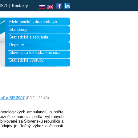
ISZI
Kontakty
Elektronické zdravotníctvo
Štandardy
Štatistické zisťovania
Registre
Slovenská lekárska knižnica
Štatistické výstupy
osť v SR 2007
(PDF, 122 kB)
enerologických ambulancií, o počte
kožné ochorenia podľa vybraných
blikované za Slovenskú republiku a
 údajov je Ročný výkaz o činnosti