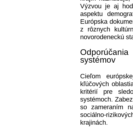
Výzvou je aj hod
aspektu demograf
Európska dokument
z rôznych kultú
novorodeneckú star
Odporúčania 
systémov
Cieľom európske
kľúčových oblasti
kritérií pre sle
systémoch. Zabezp
so zameraním na
sociálno-rizikový
krajinách.