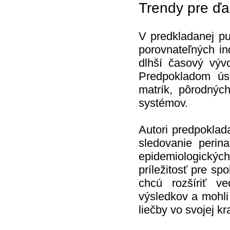
Trendy pre ďa
V predkladanej pu
porovnateľných in
dlhší časový vývo
Predpokladom ús
matrík, pôrodnýc
systémov.
Autori predpoklad
sledovanie perin
epidemiologickýc
príležitosť pre sp
chcú rozšíriť ve
výsledkov a mohli
liečby vo svojej kra