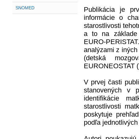
SNOMED
Publikácia je p
informácie o char
starostlivosti teh
a to na základe 
EURO-PERISTAT.
analýzami z iných
(detská mozgo
EURONEOSTAT (nov
V prvej časti publ
stanovených v 
identifikácie m
starostlivosti ma
poskytuje prehľa
podľa jednotlivých 
Autori poukazujú 