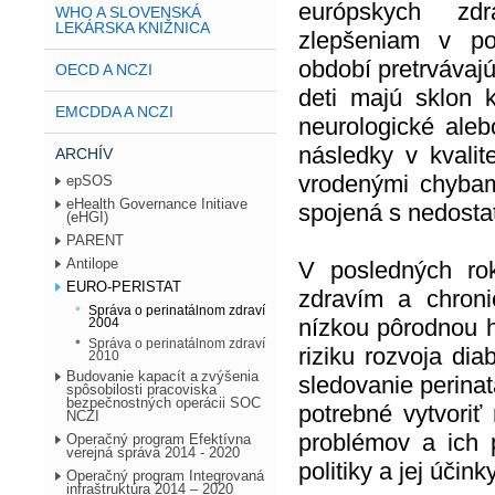
európskych zdr
WHO A SLOVENSKÁ
LEKÁRSKA KNIŽNICA
zlepšeniam v po
období pretrvávajú
OECD A NCZI
deti majú sklon 
EMCDDA A NCZI
neurologické ale
následky v kvalit
ARCHÍV
vrodenými chybami
epSOS
eHealth Governance Initiave
spojená s nedostat
(eHGI)
PARENT
Antilope
V posledných rok
EURO-PERISTAT
zdravím a chroni
Správa o perinatálnom zdraví
nízkou pôrodnou h
2004
Správa o perinatálnom zdraví
riziku rozvoja di
2010
Budovanie kapacít a zvýšenia
sledovanie perinat
spôsobilosti pracoviska
bezpečnostných operácii SOC
potrebné vytvoriť
NCZI
problémov a ich p
Operačný program Efektívna
verejná správa 2014 - 2020
politiky a jej účinky
Operačný program Integrovaná
infraštruktúra 2014 – 2020