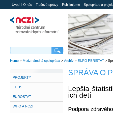
Úvod
O nás
Tlačové správy
Publikujeme
Spolupráce a projek
Home
>
Medzinárodná spolupráca
>
Archív
>
EURO-PERISTAT
>
Spr
SPRÁVA O P
PROJEKTY
Lepšia štatist
EHDS
ich detí
EUROSTAT
WHO A NCZI
Podpora zdravého 