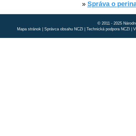
»
Správa o perin
© 2011 - 2025 Národn
Mapa stránok
|
Správca obsahu NCZI
|
Technická podpora NCZI
|
V