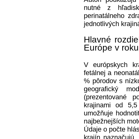
nutné z hľadisk
perinatálneho zdr
jednotlivých krajin
Hlavné rozdiel
Európe v rok
V európskych kr
fetálnej a neonatá
% pôrodov s nízk
geografický mo
(prezentované p
krajinami od 5,
umožňuje hodnotiť
najbežnejších mot
Údaje o počte hlás
krajín naznačujú,