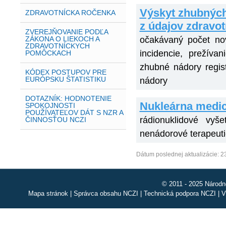
Výskyt zhubných
ZDRAVOTNÍCKA ROČENKA
z údajov zdravo
ZVEREJŇOVANIE PODĽA
ZÁKONA O LIEKOCH A
očakávaný počet no
ZDRAVOTNÍCKYCH
incidencie, prežíva
POMÔCKACH
zhubné nádory regis
KÓDEX POSTUPOV PRE
EURÓPSKU ŠTATISTIKU
nádory
DOTAZNÍK: HODNOTENIE
Nukleárna medicí
SPOKOJNOSTI
POUŽÍVATEĽOV DÁT S NZR A
rádionuklidové vyše
ČINNOSŤOU NCZI
nenádorové terapeut
Dátum poslednej aktualizácie: 2
© 2011 - 2025 Národn
Mapa stránok
|
Správca obsahu NCZI
|
Technická podpora NCZI
|
V