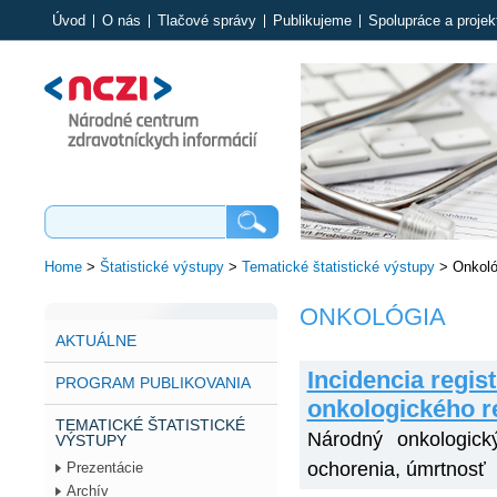
Úvod
O nás
Tlačové správy
Publikujeme
Spolupráce a projek
Home
>
Štatistické výstupy
>
Tematické štatistické výstupy
>
Onkoló
ONKOLÓGIA
AKTUÁLNE
Incidencia regi
PROGRAM PUBLIKOVANIA
onkologického r
TEMATICKÉ ŠTATISTICKÉ
Národný onkologický
VÝSTUPY
ochorenia, úmrtnosť
Prezentácie
Archív