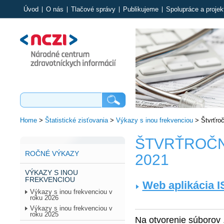
Úvod
O nás
Tlačové správy
Publikujeme
Spolupráce a projek
Home
>
Štatistické zisťovania
>
Výkazy s inou frekvenciou
>
Štvrťro
ŠTVRŤROČN
ROČNÉ VÝKAZY
2021
VÝKAZY S INOU
FREKVENCIOU
Web aplikácia I
Výkazy s inou frekvenciou v
roku 2026
Výkazy s inou frekvenciou v
roku 2025
Na otvorenie súborov 