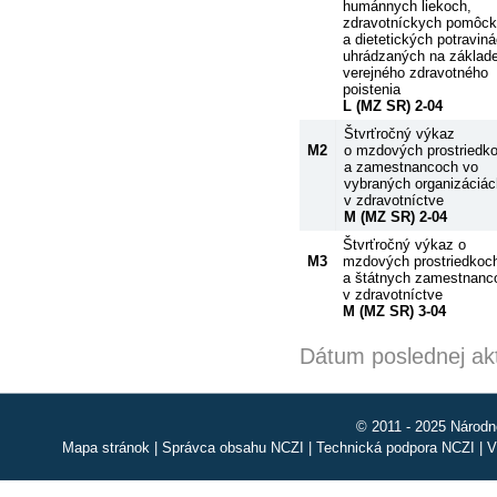
humánnych liekoch,
zdravotníckych pomôc
a dietetických potravin
uhrádzaných na základ
verejného zdravotného
poistenia
L (MZ SR) 2-04
Štvrťročný výkaz
M2
o mzdových prostriedk
a zamestnancoch vo
vybraných organizáciác
v zdravotníctve
M (MZ SR) 2-04
Štvrťročný výkaz o
M3
mzdových prostriedkoc
a štátnych zamestnanc
v zdravotníctve
M (MZ SR) 3-04
Dátum poslednej akt
© 2011 - 2025 Národn
Mapa stránok
|
Správca obsahu NCZI
|
Technická podpora NCZI
|
V