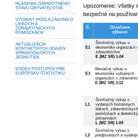
HLÁSENIA ZDRAVOTNÉHO
Upozornenie: Všetky 
STAVU OBYVATEĽSTVA
bezpečné na používan
VÝDAVKY PODĽA ZÁKONA O
LIEKOCH A
Č.
Označenie
ZDRAVOTNÍCKYCH
výkazov
POMÔCKACH
Štvrťročný výkaz o
AKTUALIZÁCIA
E1
ekonomike organizácií 
KONTAKTNÝCH ÚDAJOV
zdravotníctve
SPRAVODAJSKÝCH
E (MZ SR) 1-04
JEDNOTIEK
KÓDEX POSTUPOV PRE
Mesačný výkaz o
EURÓPSKU ŠTATISTIKU
E3
ekonomike vybraných
organizácií v zdravotní
E (MZ SR) 3-12
Štvrťročný výkaz o
L1
vydaných humánnych
liekoch, zdravotníckych
pomôckach a dietetick
potravinách
L (MZ SR) 1-04
Štvrťročný výkaz o
L2
predpísaných a vydaný