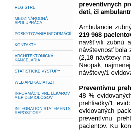
preventívnych pr
REGISTRE
detí, či ambulan
MEDZINÁRODNÁ
SPOLUPRÁCA
Ambulancie zubný
219 968 paciento
POSKYTOVANIE INFORMÁCIÍ
navštívili zubnú 
KONTAKTY
návštevnosť bola 
ARCHITEKTONICKÁ
(2,18 návštevy na
KANCELÁRIA
Naopak, najmenej 
ŠTATISTICKÉ VÝSTUPY
návštevy/1 evidov
WEB APLIKÁCIA ISZI
Preventívnu preh
INFORMÁCIE PRE LEKÁROV
48 % evidovaných 
A EPIDEMIOLÓGOV
prehliadky/1 ev
INTEGRATION STATEMENTS
evidovaných pacie
REPOSITORY
preventívnu pre
pacientov. Ku kon