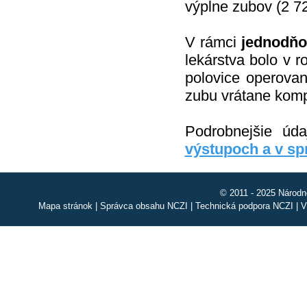
výplne zubov (2 72
V rámci
jednodňov
lekárstva bolo v 
polovice operovan
zubu vrátane komp
Podrobnejšie úd
výstupoch a v s
© 2011 - 2025 Národn
Mapa stránok
|
Správca obsahu NCZI
|
Technická podpora NCZI
|
V