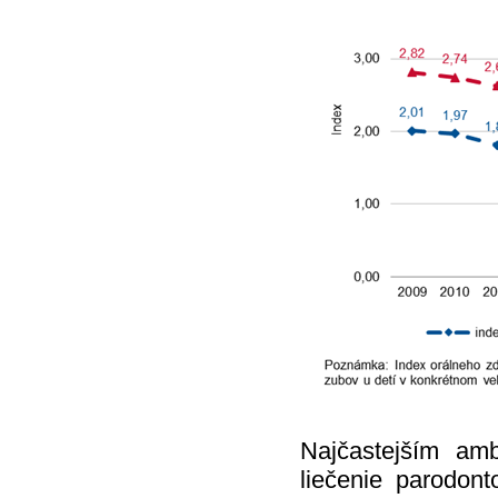
Najčastejším am
liečenie parodon