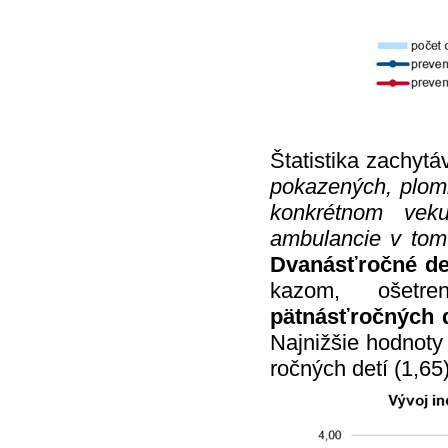
Štatistika zachytá
pokazených, plomb
konkrétnom veku
ambulancie v tom
Dvanásťročné de
kazom, ošetr
pätnásťročných d
Najnižšie hodnoty 
ročných detí (1,65