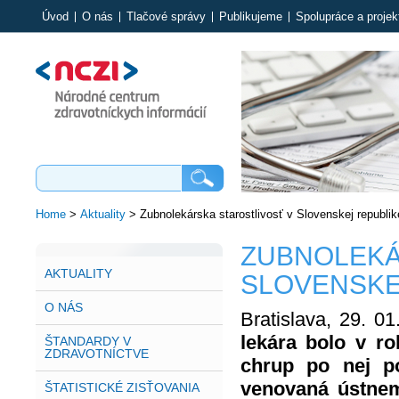
Úvod
O nás
Tlačové správy
Publikujeme
Spolupráce a projek
Home
>
Aktuality
>
Zubnolekárska starostlivosť v Slovenskej republik
ZUBNOLEKÁ
AKTUALITY
SLOVENSKE
O NÁS
Bratislava, 29. 0
lekára bolo v r
ŠTANDARDY V
ZDRAVOTNÍCTVE
chrup po nej po
venovaná ústnem
ŠTATISTICKÉ ZISŤOVANIA