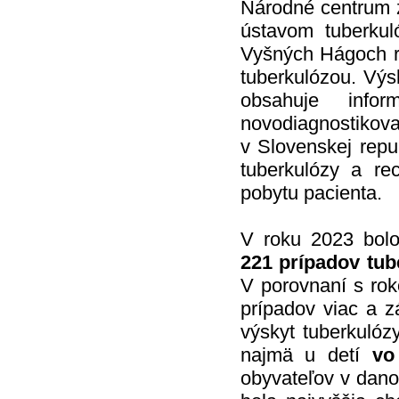
Národné centrum z
ústavom tuberkul
Vyšných Hágoch re
tuberkulózou. Výsl
obsahuje info
novodiagnostikova
v Slovenskej repu
tuberkulózy a rec
pobytu pacienta.
V roku 2023 bolo
221 prípadov tub
V porovnaní s rok
prípadov viac a z
výskyt tuberkuló
najmä u detí
vo
obyvateľov v dan