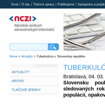
Úvod
O nás
Tlačové správy
Publikujeme
Spolupráce a projek
Home
>
Aktuality
>
Tuberkulóza v Slovenskej republike
TUBERKULÓ
AKTUALITY
Bratislava, 04. 03
ARCHÍV
Slovensku pou
sledovaných rok
TLAČOVÉ SPRÁVY
populácií, opako