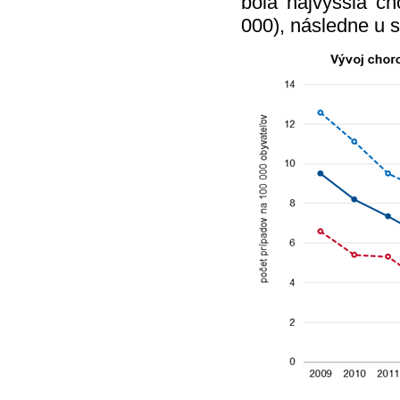
bola najvyššia ch
000), následne u s