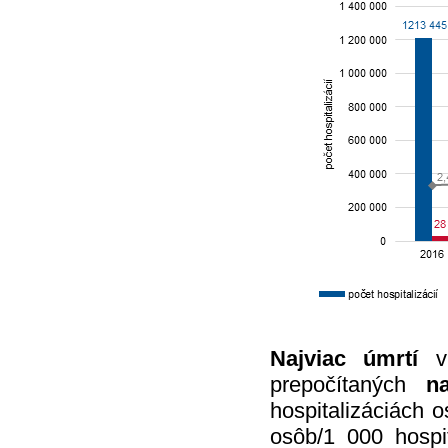
Najviac úmrtí
v 
prepočítaných
n
hospitalizáciách 
osôb/1 000 hospit