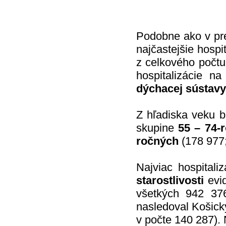
Podobne ako v pre
najčastejšie hospi
z celkového počtu 
hospitalizácie n
dýchacej sústavy
Z hľadiska veku bo
skupine
55 – 74-
ročných
(178 977
Najviac hospitali
starostlivosti
evid
všetkých 942 376 
nasledoval Košický
v počte 140 287). 