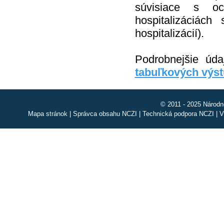
súvisiace s oc
hospitalizáciác
hospitalizácií).
Podrobnejšie úd
tabuľkových výs
© 2011 - 2025 Národn
Mapa stránok
|
Správca obsahu NCZI
|
Technická podpora NCZI
|
V