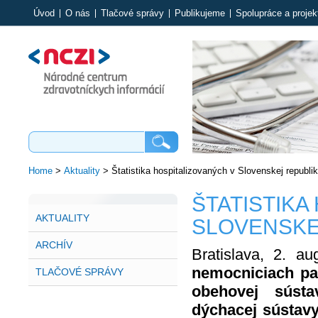
Úvod
O nás
Tlačové správy
Publikujeme
Spolupráce a projek
Home
>
Aktuality
>
Štatistika hospitalizovaných v Slovenskej republi
ŠTATISTIKA
AKTUALITY
SLOVENSKE
ARCHÍV
Bratislava, 2. 
nemocniciach pac
TLAČOVÉ SPRÁVY
obehovej súst
dýchacej sústavy