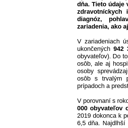
dňa. Tieto údaje 
zdravotníckych 
diagnóz, pohla
zariadenia, ako 
V zariadeniach ús
ukončených
942 
obyvateľov). Do to
osôb, ale aj hospi
osoby sprevádzajú
osôb s trvalým
prípadoch a predst
V porovnaní s rok
000 obyvateľov 
2019 dokonca k po
6,5 dňa. Najdlhší