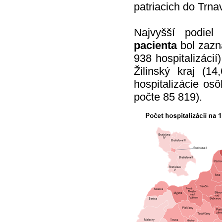
patriacich do Trna
Najvyšší podiel 
pacienta
bol zazn
938 hospitalizáci
Žilinský kraj (14
hospitalizácie os
počte 85 819).