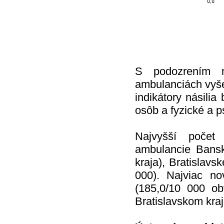
S podozrením n
ambulanciách vyše
indikátory násilia
osôb a fyzické a p
Najvyšší počet
ambulancie Bansk
kraja), Bratislav
000). Najviac no
(185,0/10 000 ob
Bratislavskom kraj