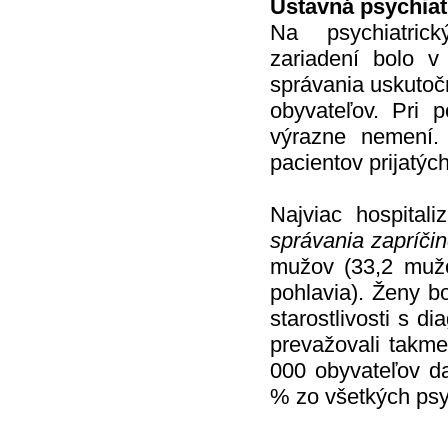
Ústavná psychiatr
Na psychiatrick
zariadení bolo 
správania uskutoč
obyvateľov. Pri 
výrazne nemení.
pacientov prijatých
Najviac hospital
správania zapríčin
mužov (33,2 mužo
pohlavia). Ženy bo
starostlivosti s d
prevažovali takme
000 obyvateľov da
% zo všetkých psyc