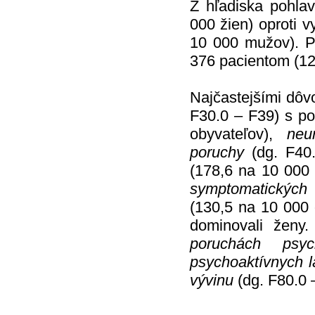
Z hľadiska pohlav
000 žien) oproti 
10 000 mužov). Pr
376 pacientom (12
Najčastejšími dôv
F30.0 – F39) s p
obyvateľov),
neu
poruchy
(dg. F40.
(178,6 na 10 000
symptomatických
(
(130,5 na 10 000 
dominovali ženy
poruchách psyc
psychoaktívnych l
vývinu
(dg. F80.0 