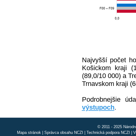
Najvyšší počet hos
Košickom kraji (
(89,0/10 000) a Tr
Trnavskom kraji (6
Podrobnejšie úd
výstupoch
.
© 2011 - 2025 Národn
Mapa stránok
|
Správca obsahu NCZI
|
Technická podpora NCZI
|
V