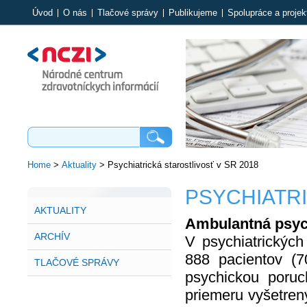
Úvod
O nás
Tlačové správy
Publikujeme
Spolupráce a projek
Home
>
Aktuality
>
Psychiatrická starostlivosť v SR 2018
PSYCHIATRI
AKTUALITY
Ambulantná psych
ARCHÍV
V psychiatrickýc
888 pacientov (7
TLAČOVÉ SPRÁVY
psychickou poruc
priemeru vyšetren