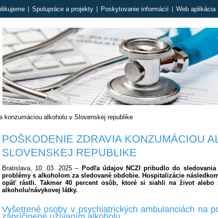
likujeme
Spolupráce a projekty
Poskytovanie informácií
Web aplikácia 
a konzumáciou alkoholu v Slovenskej republike
POŠKODENIE ZDRAVIA KONZUMÁCIOU A
SLOVENSKEJ REPUBLIKE
Bratislava, 10. 03. 2025 –
Podľa údajov NCZI pribudlo do sledovania
problémy s alkoholom za sledované obdobie. Hospitalizácie následko
opäť rástli. Takmer 40 percent osôb, ktoré si siahli na život aleb
alkoholu/návykovej látky.
Vyšetrené osoby v psychiatrických ambulanciách na p
zapríčinené užívaním alkoholu