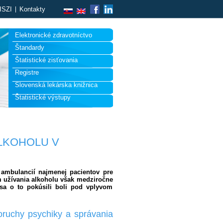
ISZI
Kontakty
Elektronické zdravotníctvo
Štandardy
Štatistické zisťovania
Registre
Slovenská lekárska knižnica
Štatistické výstupy
LKOHOLU V
 ambulancií najmenej pacientov pre
m užívania alkoholu však medziročne
o sa o to pokúsili boli pod vplyvom
oruchy psychiky a správania