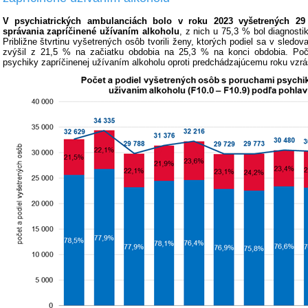
V psychiatrických ambulanciách bolo v roku 2023 vyšetrených 2
správania zapríčinené užívaním alkoholu
, z nich u 75,3 % bol diagnosti
Približne štvrtinu vyšetrených osôb tvorili ženy, ktorých podiel sa v sled
zvýšil z 21,5 % na začiatku obdobia na 25,3 % na konci obdobia. Poč
psychiky zapríčinenej užívaním alkoholu oproti predchádzajúcemu roku vzrá