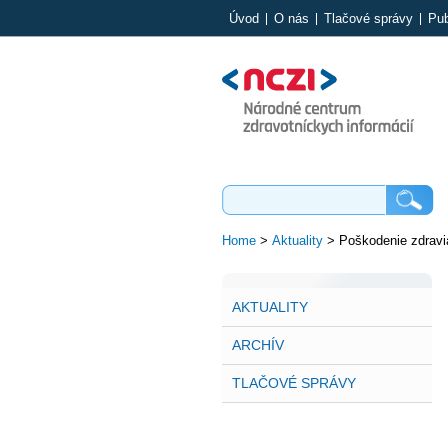
Úvod
O nás
Tlačové správy
Pub
Home
>
Aktuality
>
Poškodenie zdravi
AKTUALITY
ARCHÍV
TLAČOVÉ SPRÁVY