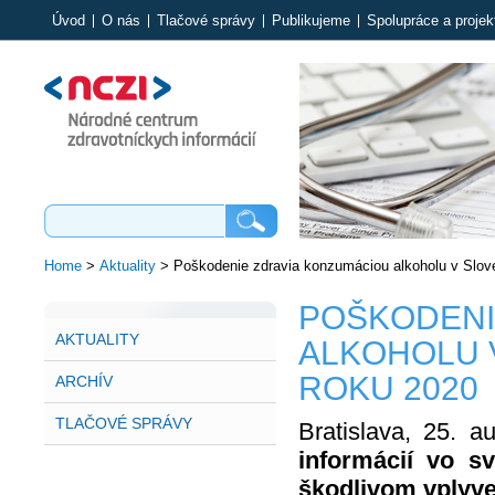
Úvod
O nás
Tlačové správy
Publikujeme
Spolupráce a projek
Home
>
Aktuality
>
Poškodenie zdravia konzumáciou alkoholu v Slove
POŠKODENI
AKTUALITY
ALKOHOLU 
ROKU 2020
ARCHÍV
TLAČOVÉ SPRÁVY
Bratislava, 25. 
informácií vo sv
škodlivom vplyve