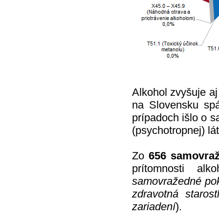
Alkohol zvyšuje a
na Slovensku sp
prípadoch išlo o 
(psychotropnej) lát
Zo
656 samovra
prítomnosti alk
samovražedné pok
zdravotná starost
zariadení
).