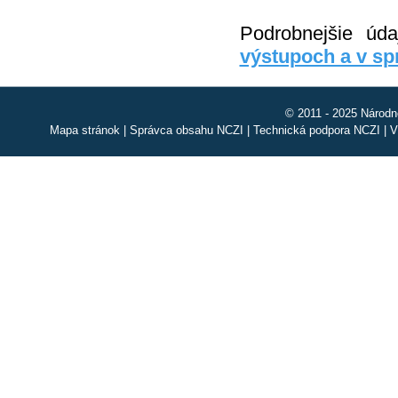
Podrobnejšie úd
výstupoch a v s
© 2011 - 2025 Národn
Mapa stránok
|
Správca obsahu NCZI
|
Technická podpora NCZI
|
V