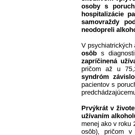
osoby s porucha
hospitalizácie 
samovraždy pod
neodopreli alkoho
V psychiatrických
osôb
s diagnost
zapríčinená užív
pričom až u 75,
syndróm závislo
pacientov s poruc
predchádzajúcemu 
Prvýkrát v živote
užívaním alkohol
menej ako v roku 
osôb), pričom v