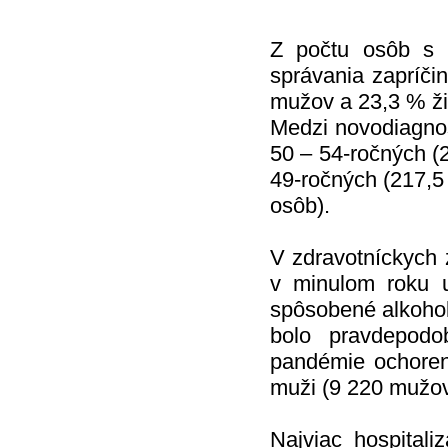
Z počtu osôb s p
správania zapríči
mužov a 23,3 % ži
Medzi novodiagnos
50 – 54-ročných (
49-ročných (217,5
osôb).
V zdravotníckych z
v minulom roku
spôsobené alkohol
bolo pravdepodo
pandémie ochoreni
muži (9 220 mužov,
Najviac hospitaliz