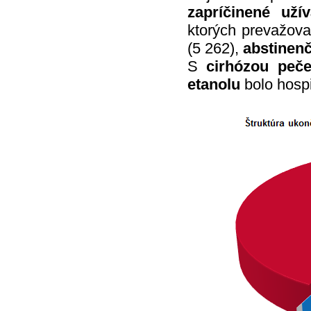
zapríčinené uží
ktorých prevažova
(5 262),
abstinen
S
cirhózou peč
etanolu
bolo hospi