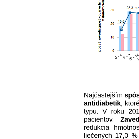
Najčastejším
spôs
antidiabetík
, ktor
typu. V roku 201
pacientov.
Zave
redukcia hmotnos
liečených 17,0 %