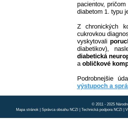
pacientov, pričom
diabetom 1. typu j
Z chronických k
cukrovkou diagnos
vyskytovali
poruc
diabetikov), nas
diabetická neuro
a
obličkové komp
Podrobnejšie úd
výstupoch a spr
© 2011 - 2025 Národn
Mapa stránok
|
Správca obsahu NCZI
|
Technická podpora NCZI
|
V