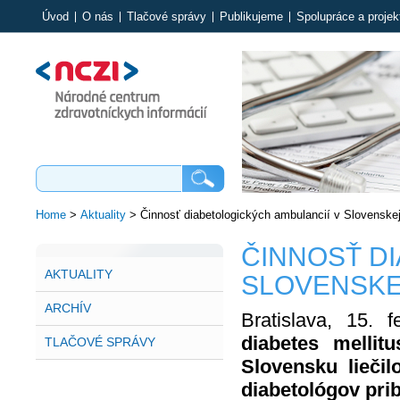
Úvod
O nás
Tlačové správy
Publikujeme
Spolupráce a projek
Home
>
Aktuality
>
Činnosť diabetologických ambulancií v Slovenskej
ČINNOSŤ D
AKTUALITY
SLOVENSKE
ARCHÍV
Bratislava, 15.
diabetes melli
TLAČOVÉ SPRÁVY
Slovensku liečil
diabetológov prib