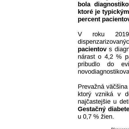
bola diagnostik
ktoré je typický
percent paciento
V roku 2019 
dispenzarizovanýc
pacientov
s diagn
nárast o 4,2 % p
pribudlo do ev
novodiagnostikova
Prevažná väčšina 
ktorý vzniká v 
najčastejšie u de
Gestačný diabet
u 0,7 % žien.