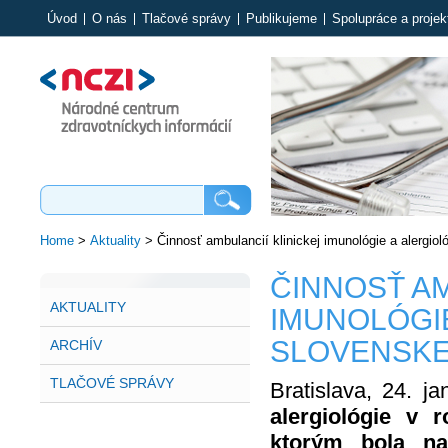
Úvod
O nás
Tlačové správy
Publikujeme
Spolupráce a projek
Home
>
Aktuality
>
Činnosť ambulancií klinickej imunológie a alergiol
ČINNOSŤ AM
AKTUALITY
IMUNOLÓGIE
SLOVENSKE
ARCHÍV
TLAČOVÉ SPRÁVY
Bratislava, 24. j
alergiológie v 
ktorým bola naj