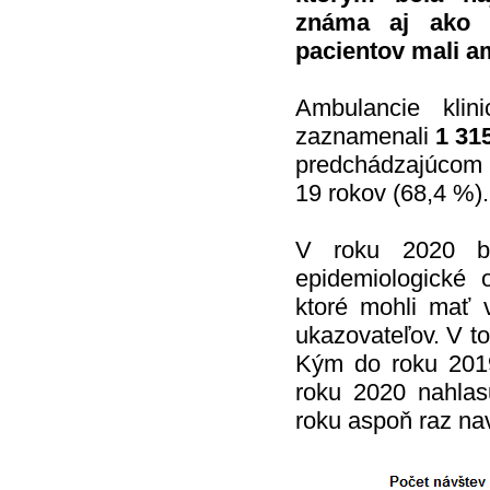
známa aj ako s
pacientov mali a
Ambulancie klin
zaznamenali
1 31
predchádzajúcom r
19 rokov (68,4 %).
V roku 2020 bo
epidemiologické o
ktoré mohli mať 
ukazovateľov. V to
Kým do roku 2019
roku 2020 nahlasu
roku aspoň raz nav