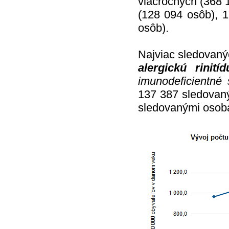
viacročných (368 
(128 094 osôb), 1
osôb).
Najviac sledovaný
alergickú rinitíd
imunodeficientné
137 387 sledovan
sledovanými osob