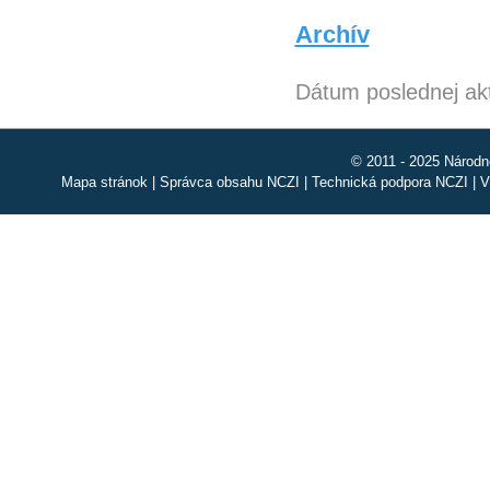
Archív
Dátum poslednej akt
© 2011 - 2025 Národn
Mapa stránok
|
Správca obsahu NCZI
|
Technická podpora NCZI
|
V