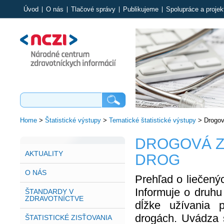
Úvod
O nás
Tlačové správy
Publikujeme
Spolupráce a projek
Home
>
Štatistické výstupy
>
Tematické štatistické výstupy
>
Drogov
DROGOVÁ ZÁ
AKTUALITY
DROG
O NÁS
Prehľad o liečený
Informuje o druhu
ŠTANDARDY V
ZDRAVOTNÍCTVE
dĺžke užívania 
drogách. Uvádza s
ŠTATISTICKÉ ZISŤOVANIA