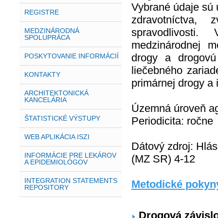
Vybrané údaje sú u
REGISTRE
zdravotníctva, 
spravodlivosti
MEDZINÁRODNÁ
SPOLUPRÁCA
medzinárodnej m
drogy a drogovú
POSKYTOVANIE INFORMÁCIÍ
liečebného zariad
KONTAKTY
primárnej drogy a 
ARCHITEKTONICKÁ
KANCELÁRIA
Územná úroveň agr
ŠTATISTICKÉ VÝSTUPY
Periodicita: ročne
WEB APLIKÁCIA ISZI
Dátový zdroj: Hlás
INFORMÁCIE PRE LEKÁROV
(MZ SR) 4-12
A EPIDEMIOLÓGOV
INTEGRATION STATEMENTS
Metodické pokyny
REPOSITORY
Drogová závislo