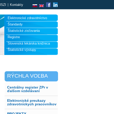
ISZI
Kontakty
Elektronické zdravotníctvo
Štandardy
Štatistické zisťovania
Registre
Slovenská lekárska knižnica
Štatistické výstupy
RÝCHLA VOĽBA
Centrálny register ZPr v
ďalšom vzdelávaní
Elektronické preukazy
zdravotníckych pracovníkov
PROJEKTY