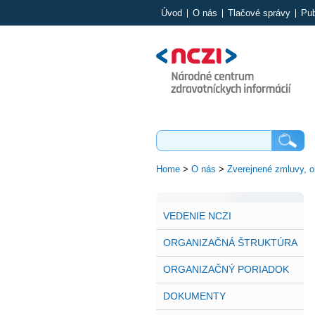
Úvod
O nás
Tlačové správy
Pub
Home
>
O nás
>
Zverejnené zmluvy, o
VEDENIE NCZI
ORGANIZAČNÁ ŠTRUKTÚRA
ORGANIZAČNÝ PORIADOK
DOKUMENTY