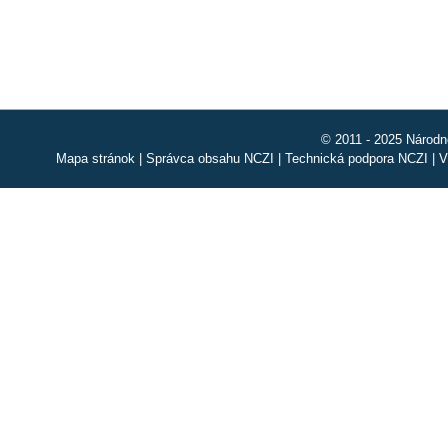
© 2011 - 2025 Národn
Mapa stránok
|
Správca obsahu NCZI
|
Technická podpora NCZI
|
V