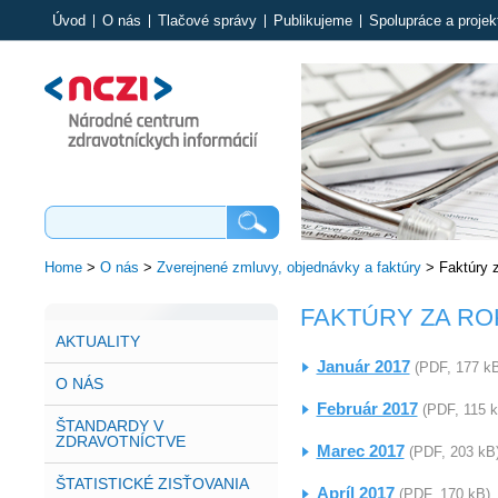
Úvod
O nás
Tlačové správy
Publikujeme
Spolupráce a projek
Home
>
O nás
>
Zverejnené zmluvy, objednávky a faktúry
>
Faktúry 
FAKTÚRY ZA RO
AKTUALITY
Január 2017
(PDF, 177 k
O NÁS
Február 2017
(PDF, 115 
ŠTANDARDY V
ZDRAVOTNÍCTVE
Marec 2017
(PDF, 203 kB
ŠTATISTICKÉ ZISŤOVANIA
Apríl 2017
(PDF, 170 kB)