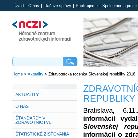
Úvod
O nás
Tlačové správy
Publikujeme
Spolupráce a projek
Home
>
Aktuality
>
Zdravotnícka ročenka Slovenskej republiky 2018
ZDRAVOTNÍ
AKTUALITY
REPUBLIKY 
O NÁS
Bratislava, 6.
informácií vyda
ŠTANDARDY V
ZDRAVOTNÍCTVE
Slovenskej repu
informácií o zdr
ŠTATISTICKÉ ZISŤOVANIA