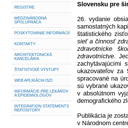
Slovensku pre ši
REGISTRE
26. vydanie obsia
MEDZINÁRODNÁ
SPOLUPRÁCA
samostatných kapit
štatistického zis
POSKYTOVANIE INFORMÁCIÍ
sieť a činnosť zdr
KONTAKTY
zdravotnícke šk
ARCHITEKTONICKÁ
zdravotníctve
. Je
KANCELÁRIA
zachytávajúcimi 
ŠTATISTICKÉ VÝSTUPY
ukazovateľov za
spracované na úro
WEB APLIKÁCIA ISZI
sú vybrané ukazov
INFORMÁCIE PRE LEKÁROV
v absolútnom vyja
A EPIDEMIOLÓGOV
demografického zl
INTEGRATION STATEMENTS
REPOSITORY
Publikácia je zos
v Národnom centre