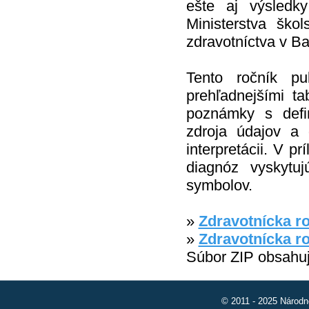
ešte aj výsledky
Ministerstva šk
zdravotníctva v Ba
Tento ročník pu
prehľadnejšími t
poznámky s defi
zdroja údajov a 
interpretácii. V p
diagnóz vyskytuj
symbolov.
»
Zdravotnícka r
»
Zdravotnícka r
Súbor ZIP obsahu
© 2011 - 2025 Národn