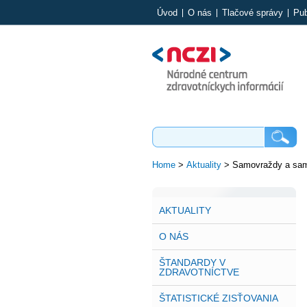
Úvod
O nás
Tlačové správy
Pub
Home
>
Aktuality
>
Samovraždy a sam
AKTUALITY
O NÁS
ŠTANDARDY V
ZDRAVOTNÍCTVE
ŠTATISTICKÉ ZISŤOVANIA