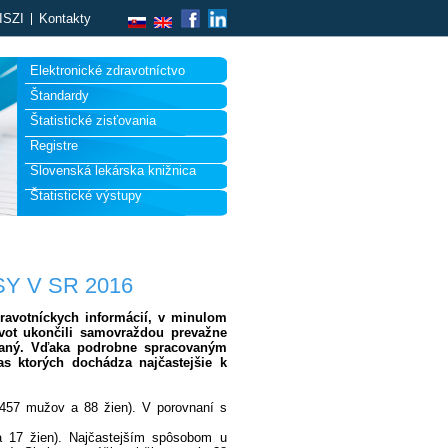
ISZI
Kontakty
Elektronické zdravotníctvo
Štandardy
Štatistické zisťovania
Registre
Slovenská lekárska knižnica
Štatistické výstupy
 V SR 2016
ravotníckych informácií, v minulom
vot ukončili samovraždou prevažne
naný. Vďaka podrobne spracovaným
s ktorých dochádza najčastejšie k
457 mužov a 88 žien). V porovnaní s
a 17 žien). Najčastejším spôsobom u