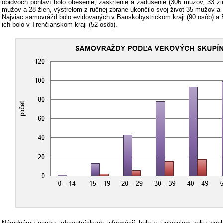
obidvoch pohlaví bolo obesenie, zaškrtenie a zadusenie (306 mužov, 33 ži
mužov a 28 žien, výstrelom z ručnej zbrane ukončilo svoj život 35 mužov a 
Najviac samovrážd bolo evidovaných v Banskobystrickom kraji (90 osôb) a B
ich bolo v Trenčianskom kraji (52 osôb).
Národnému centru zdravotníckych informácií bolo v uplynulom roku na