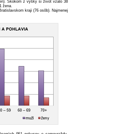
en). Skokom z výšky si život vzalo 38
1 žena.
ratislavskom kraji (76 osôb). Najmenej
hlásených 951 pokusov o samovraždu.