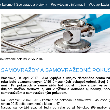
likujeme
Spolupráce a projekty
Poskytovanie informácií
Web aplikácia 
ovražedné pokusy v SR 2016
SAMOVRAŽDY A SAMOVRAŽEDNÉ POKUSY
Bratislava, 28. apríl 2017 –
Ako vyplýva z údajov Národného centra zd
roku bolo zaznamenaných 1496 úmyselných sebapoškodení. Svoj ži
muži. Pri pokusoch o samovraždu bol podiel mužov a žien vyrov
údajom možno sledovať aj dni v týždni a dokonca aj hodiny, poča
samovraždám a samovražedným pokusom.
Na Slovensku v roku 2016 zomrelo na dokonanú samovraždu 545 osôb (
rokom 2015 počet samovrážd klesol o 47.
Najviac samovrážd spáchali ľudia vo veku 50 až 59-rokov (99 mužov 