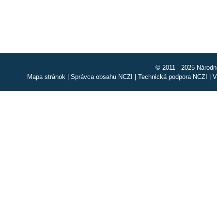
© 2011 - 2025 Národn
Mapa stránok
|
Správca obsahu NCZI
|
Technická podpora NCZI
|
V