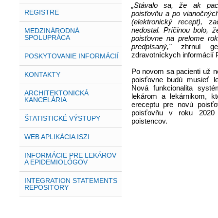
„Stávalo sa, že ak pac
REGISTRE
poisťovňu a po vianočných
(elektronický recept), 
nedostal. Príčinou bolo,
MEDZINÁRODNÁ
SPOLUPRÁCA
poisťovne na prelome rok
predpísaný,"
zhrnul gene
zdravotníckych informácií P
POSKYTOVANIE INFORMÁCIÍ
Po novom sa pacienti už n
KONTAKTY
poisťovne budú musieť le
Nová funkcionalita syst
ARCHITEKTONICKÁ
lekárom a lekárnikom, k
KANCELÁRIA
ereceptu pre novú poisť
poisťovňu v roku 2020
ŠTATISTICKÉ VÝSTUPY
poistencov.
WEB APLIKÁCIA ISZI
INFORMÁCIE PRE LEKÁROV
A EPIDEMIOLÓGOV
INTEGRATION STATEMENTS
REPOSITORY