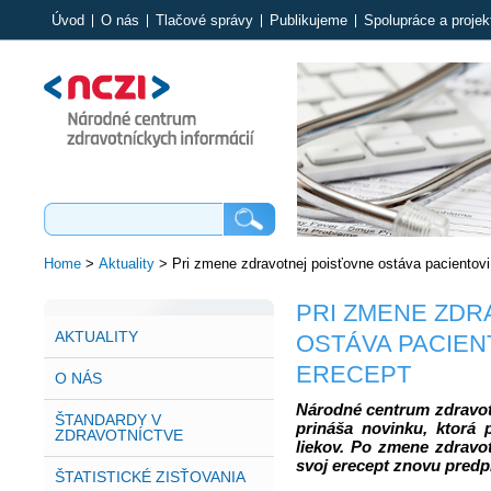
Úvod
O nás
Tlačové správy
Publikujeme
Spolupráce a projek
Home
>
Aktuality
>
Pri zmene zdravotnej poisťovne ostáva pacientovi
PRI ZMENE ZDR
AKTUALITY
OSTÁVA PACIEN
ERECEPT
O NÁS
Národné centrum zdravot
ŠTANDARDY V
prináša novinku, ktorá 
ZDRAVOTNÍCTVE
liekov. Po zmene zdravo
svoj erecept znovu predp
ŠTATISTICKÉ ZISŤOVANIA