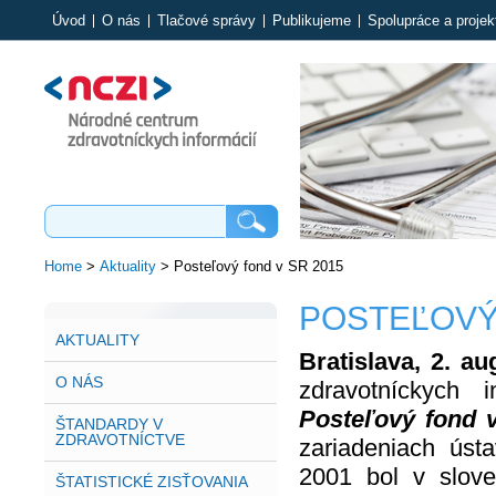
Úvod
O nás
Tlačové správy
Publikujeme
Spolupráce a projek
Home
>
Aktuality
>
Posteľový fond v SR 2015
POSTEĽOVÝ 
AKTUALITY
Bratislava, 2. a
O NÁS
zdravotníckych i
Posteľový fond 
ŠTANDARDY V
ZDRAVOTNÍCTVE
zariadeniach ústa
2001 bol v slove
ŠTATISTICKÉ ZISŤOVANIA