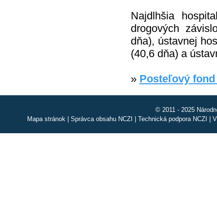
Najdlhšia hospit
drogových závislo
dňa), ústavnej hos
(40,6 dňa) a ústavn
»
Posteľový fond
© 2011 - 2025 Národn
Mapa stránok
|
Správca obsahu NCZI
|
Technická podpora NCZI
|
V