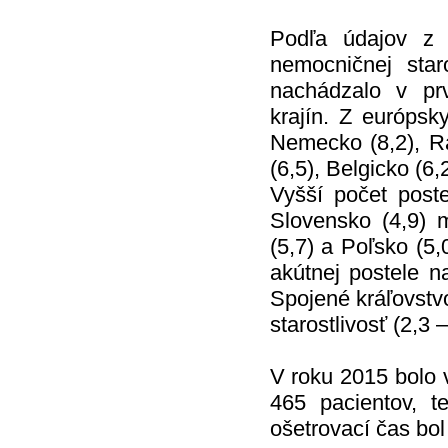
Podľa údajov z
nemocničnej star
nachádzalo v prv
krajín. Z európs
Nemecko (8,2), Ra
(6,5), Belgicko (6,
Vyšší počet poste
Slovensko (4,9) 
(5,7) a Poľsko (5
akútnej postele n
Spojené kráľovstvo
starostlivosť (2,3 –
V roku 2015 bolo 
465 pacientov, 
ošetrovací čas bol