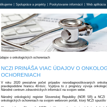
likujeme
Spolupráce a projekty
Poskytovanie informácií
Web aplikácia 
 údajov o onkologických ochoreniach
NCZI PRINÁŠA VIAC ÚDAJOV O ONKOLO
OCHORENIACH
V roku 2020 presiahne počet prípadov novodiagnostikovaných onkol
pravdepodobne hranicu 40-tisíc. Vyplýva to z prognózy vývoja onkologic
Národné centrum zdravotníckych informácií na svojom webe.
Národný onkologický register Slovenskej Republiky (NOR SR) a NCZI 
onkologických ochoreniach na svojom webovom portáli, ktorý NCZI spustilo v