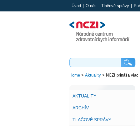
Úvod
O nás
Tlačové správy
Pub
Home
>
Aktuality
>
NCZI prináša viac
AKTUALITY
ARCHÍV
TLAČOVÉ SPRÁVY