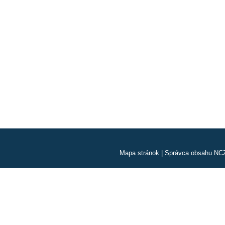
Mapa stránok
|
Správca obsahu NC