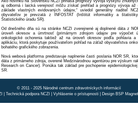
Ako novinku na Slovensku NCZI prináša prognózy vývoja výskytu zhubných
aj odborná i laická verejnosť môžu získať prehľad a prognózy vývoja až
základe vlastných evidovaných údajov,“ uviedol generálny riaditeľ NC
obyvateľov je prevzatá z INFOSTAT (Inštitút informatiky a štatistiky
Štatistického úradu SR).
Od dnešného dňa sú na stránke NCZI zverejnené aj doplnené dáta z NO
úroveň okresov a úmrtnosť (primárnym zdrojom údajov pre výpočet úm
onkologické ochorenia taktiež až na úroveň okresov podľa pohlavia a 
aplikáciu, ktorá poskytuje používateľom pohľad na záťaž obyvateľstva onk
bohatého grafického zobrazenia.
Nová webová platforma predstavuje naplnenie časti poslania NOR SR, ktoro
dáta z primárneho zdroja, overené Medzinárodnou agentúrou pre výskum rak
Research on Cancer). Ponúka tak základ pre pochopenie epidemiologickej s
SR.
© 2011 - 2025 Národné centrum zdravotníckych informácií
ZI
|
Technická podpora NCZI
|
Vyhlásenie o prístupnosti
|
Design BSP Magneti