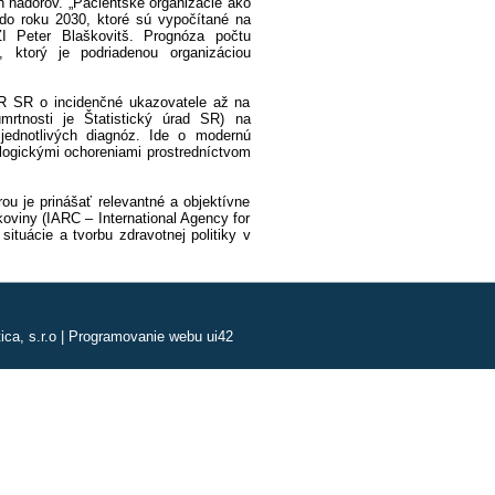
 nádorov. „Pacientske organizácie ako
 do roku 2030, ktoré sú vypočítané na
ZI Peter Blaškovitš. Prognóza počtu
, ktorý je podriadenou organizáciou
R SR o incidenčné ukazovatele až na
rtnosti je Štatistický úrad SR) na
jednotlivých diagnóz. Ide o modernú
ologickými ochoreniami prostredníctvom
u je prinášať relevantné a objektívne
oviny (IARC – International Agency for
ituácie a tvorbu zdravotnej politiky v
ca, s.r.o
|
Programovanie webu ui42