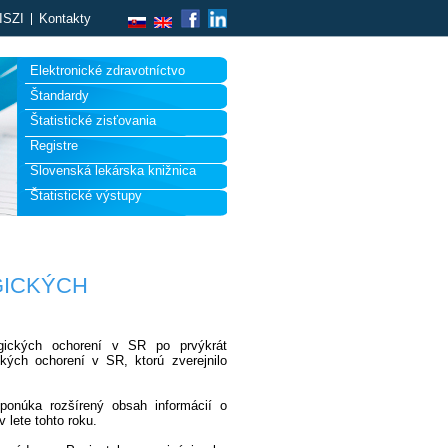
ISZI
Kontakty
Elektronické zdravotníctvo
Štandardy
Štatistické zisťovania
Registre
Slovenská lekárska knižnica
Štatistické výstupy
GICKÝCH
ogických ochorení v SR po prvýkrát
kých ochorení v SR, ktorú zverejnilo
ponúka rozšírený obsah informácií o
 lete tohto roku.