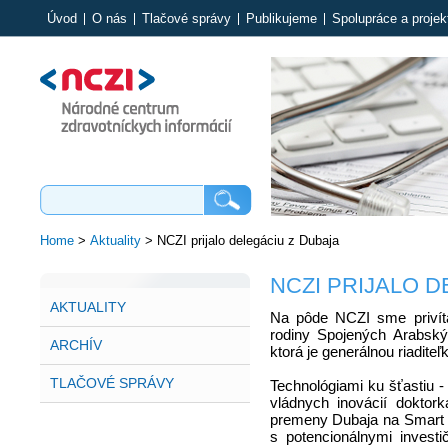
Úvod
O nás
Tlačové správy
Publikujeme
Spolupráce a projek
Home
>
Aktuality
>
NCZI prijalo delegáciu z Dubaja
NCZI PRIJALO 
AKTUALITY
Na pôde NCZI sme privíta
rodiny Spojených Arabský
ARCHÍV
ktorá je generálnou riadite
TLAČOVÉ SPRÁVY
Technológiami ku šťastiu -
vládnych inovácií doktork
premeny Dubaja na Smart C
s potencionálnymi investi