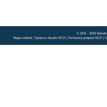
© 2011 - 2025 Národn
Mapa stránok
|
Správca obsahu NCZI
|
Technická podpora NCZI
|
V