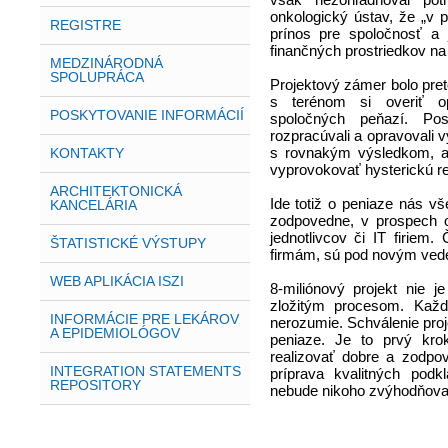
však nezohľadňoval potr
onkologický ústav, že „v p
REGISTRE
prínos pre spoločnosť a 
finančných prostriedkov na 
MEDZINÁRODNÁ
SPOLUPRÁCA
Projektový zámer bolo preto
s terénom si overiť o
POSKYTOVANIE INFORMÁCIÍ
spoločných peňazí. Po
rozpracúvali a opravovali 
KONTAKTY
s rovnakým výsledkom, al
vyprovokovať hysterickú r
ARCHITEKTONICKÁ
Ide totiž o peniaze nás v
KANCELÁRIA
zodpovedne, v prospech 
jednotlivcov či IT firiem.
ŠTATISTICKÉ VÝSTUPY
firmám, sú pod novým ved
WEB APLIKÁCIA ISZI
8-miliónový projekt nie j
zložitým procesom. Každ
INFORMÁCIE PRE LEKÁROV
nerozumie. Schválenie pr
A EPIDEMIOLÓGOV
peniaze. Je to prvý kr
realizovať dobre a zodpo
INTEGRATION STATEMENTS
príprava kvalitných podk
REPOSITORY
nebude nikoho zvýhodňova