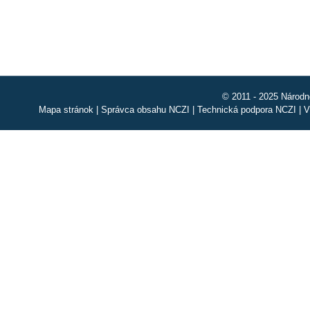
© 2011 - 2025 Národn
Mapa stránok
|
Správca obsahu NCZI
|
Technická podpora NCZI
|
V