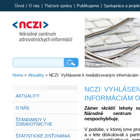
Úvod
O nás
Tlačové správy
Publikujeme
Spolupráce a projek
Home
>
Aktuality
>
NCZI: Vyhlásenie k medializovaným informáciám 
NCZI: VYHLÁSE
AKTUALITY
INFORMÁCIÁM O
O NÁS
Zámer skrátiť lehoty n
Národné centrum z
nespochybňuje.
ŠTANDARDY V
ZDRAVOTNÍCTVE
V podobe, v ktorej sme proj
a v lete diskutovali s par
ŠTATISTICKÉ ZISŤOVANIA