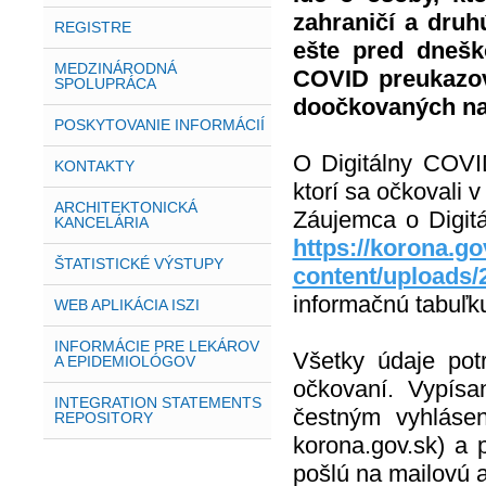
zahraničí a druh
REGISTRE
ešte pred dnešk
MEDZINÁRODNÁ
COVID preukazov
SPOLUPRÁCA
doočkovaných na
POSKYTOVANIE INFORMÁCIÍ
O Digitálny COVI
KONTAKTY
ktorí sa očkovali 
ARCHITEKTONICKÁ
Záujemca o Digit
KANCELÁRIA
https://korona.go
ŠTATISTICKÉ VÝSTUPY
content/uploads/
informačnú tabuľk
WEB APLIKÁCIA ISZI
INFORMÁCIE PRE LEKÁROV
Všetky údaje pot
A EPIDEMIOLÓGOV
očkovaní. Vypís
INTEGRATION STATEMENTS
čestným vyhlásen
REPOSITORY
korona.gov.sk) a 
pošlú na mailovú 