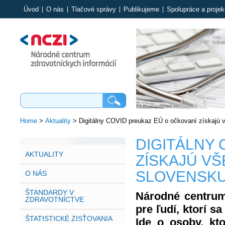
Úvod
O nás
Tlačové správy
Publikujeme
Spolupráce a projek
Home
>
Aktuality
>
Digitálny COVID preukaz EÚ o očkovaní získajú 
DIGITÁLNY 
AKTUALITY
ZÍSKAJÚ VŠ
SLOVENSK
O NÁS
ŠTANDARDY V
Národné centrum 
ZDRAVOTNÍCTVE
pre ľudí, ktorí s
ŠTATISTICKÉ ZISŤOVANIA
Ide o osoby, kt