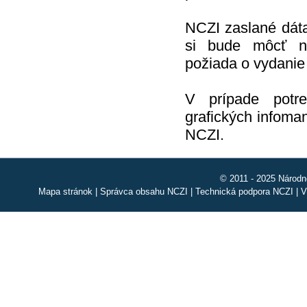
NCZI zaslané dát
si bude môcť n
požiada o vydanie
V prípade potr
grafických infoman
NCZI.
© 2011 - 2025 Národn
Mapa stránok
|
Správca obsahu NCZI
|
Technická podpora NCZI
|
V