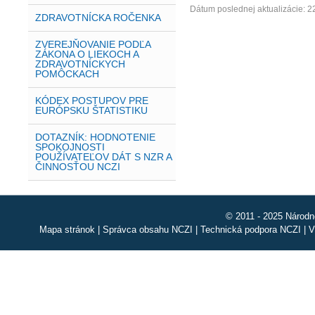
Dátum poslednej aktualizácie: 2
ZDRAVOTNÍCKA ROČENKA
ZVEREJŇOVANIE PODĽA
ZÁKONA O LIEKOCH A
ZDRAVOTNÍCKYCH
POMÔCKACH
KÓDEX POSTUPOV PRE
EURÓPSKU ŠTATISTIKU
DOTAZNÍK: HODNOTENIE
SPOKOJNOSTI
POUŽÍVATEĽOV DÁT S NZR A
ČINNOSŤOU NCZI
© 2011 - 2025 Národn
Mapa stránok
|
Správca obsahu NCZI
|
Technická podpora NCZI
|
V