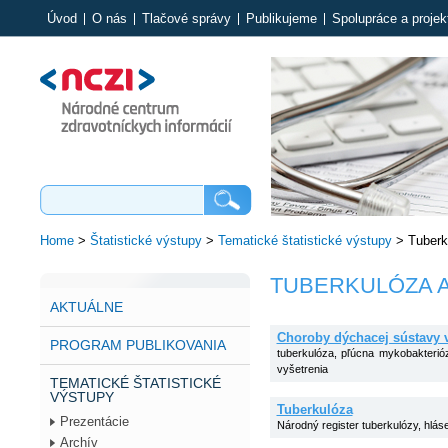
Úvod
O nás
Tlačové správy
Publikujeme
Spolupráce a projek
Home
>
Štatistické výstupy
>
Tematické štatistické výstupy
>
Tuberk
TUBERKULÓZA A
AKTUÁLNE
Choroby dýchacej sústavy 
PROGRAM PUBLIKOVANIA
tuberkulóza, pľúcna mykobakteri
vyšetrenia
TEMATICKÉ ŠTATISTICKÉ
VÝSTUPY
Tuberkulóza
Prezentácie
Národný register tuberkulózy, hlás
Archív