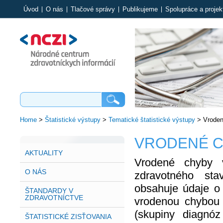
Úvod
O nás
Tlačové správy
Publikujeme
Spolupráce a projek
Home
>
Štatistické výstupy
>
Tematické štatistické výstupy
>
Vroden
VRODENÉ 
AKTUALITY
Vrodené chyby v
O NÁS
zdravotného sta
obsahuje údaje o 
ŠTANDARDY V
ZDRAVOTNÍCTVE
vrodenou chybou 
(skupiny diagnóz
ŠTATISTICKÉ ZISŤOVANIA