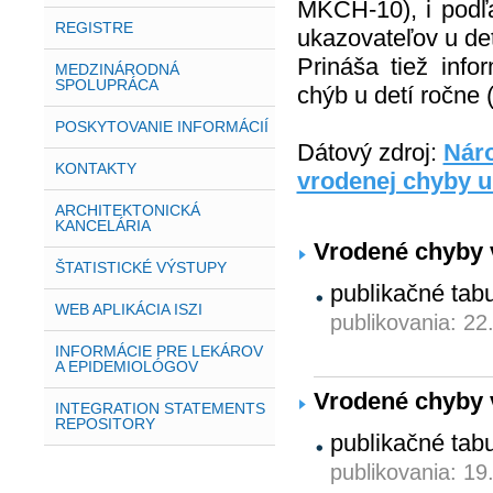
MKCH-10), i podľa
REGISTRE
ukazovateľov u det
Prináša tiež info
MEDZINÁRODNÁ
SPOLUPRÁCA
chýb u detí ročne (
POSKYTOVANIE INFORMÁCIÍ
Dátový zdroj:
Náro
KONTAKTY
vrodenej chyby u
ARCHITEKTONICKÁ
KANCELÁRIA
Vrodené chyby 
ŠTATISTICKÉ VÝSTUPY
publikačné tab
WEB APLIKÁCIA ISZI
publikovania: 22
INFORMÁCIE PRE LEKÁROV
A EPIDEMIOLÓGOV
Vrodené chyby 
INTEGRATION STATEMENTS
REPOSITORY
publikačné tab
publikovania: 19