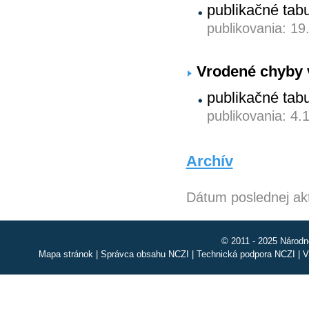
publikačné tab
publikovania: 19
Vrodené chyby 
publikačné tab
publikovania: 4.
Archív
Dátum poslednej akt
© 2011 - 2025 Národn
Mapa stránok
|
Správca obsahu NCZI
|
Technická podpora NCZI
|
V