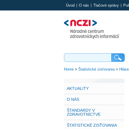
Úvod
O nás
Tlačové správy
Pub
Home
>
Štatistické zisťovania
>
Hláse
AKTUALITY
O NÁS
ŠTANDARDY V
ZDRAVOTNÍCTVE
ŠTATISTICKÉ ZISŤOVANIA