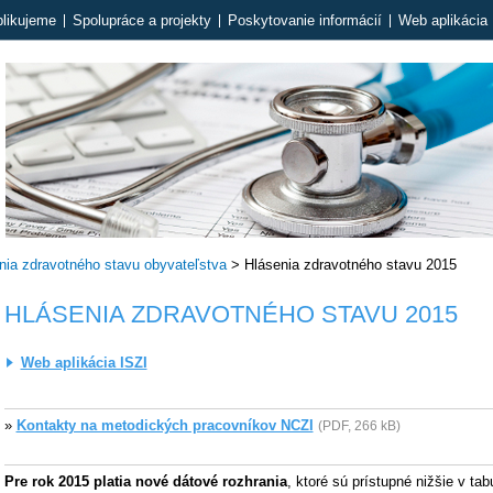
likujeme
Spolupráce a projekty
Poskytovanie informácií
Web aplikácia 
nia zdravotného stavu obyvateľstva
>
Hlásenia zdravotného stavu 2015
HLÁSENIA ZDRAVOTNÉHO STAVU 2015
Web aplikácia ISZI
»
Kontakty na metodických pracovníkov NCZI
(PDF, 266 kB)
Pre rok 2015 platia nové dátové rozhrania
, ktoré sú prístupné nižšie v tab