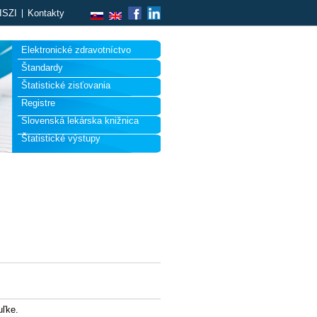
ISZI
Kontakty
Elektronické zdravotníctvo
Štandardy
Štatistické zisťovania
Registre
Slovenská lekárska knižnica
Štatistické výstupy
uľke.