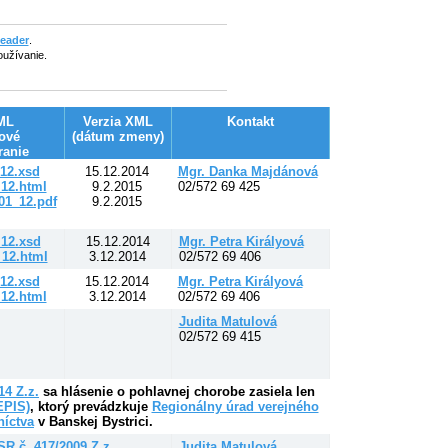
eader
.
užívanie.
ML
Verzia XML
Kontakt
ové
(dátum zmeny)
ranie
_12.xsd
15.12.2014
Mgr. Danka Majdánová
12.html
9.2.2015
02/572 69 425
1_12.pdf
9.2.2015
_12.xsd
15.12.2014
Mgr. Petra Királyová
12.html
3.12.2014
02/572 69 406
_12.xsd
15.12.2014
Mgr. Petra Királyová
12.html
3.12.2014
02/572 69 406
Judita Matulová
02/572 69 415
4 Z.z.
sa hlásenie o pohlavnej
chorobe zasiela len
EPIS)
, ktorý prevádzkuje
Regionálny úrad verejného
níctva
v Banskej Bystrici.
R č. 417/2009 Z.z.
Judita Matulová