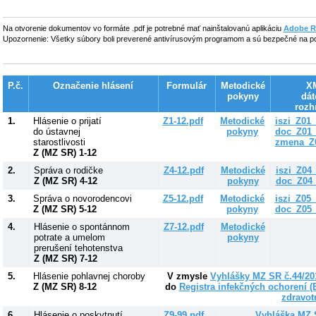
Na otvorenie dokumentov vo formáte .pdf je potrebné mať nainštalovanú aplikáciu
Adobe R
Upozornenie: Všetky súbory boli preverené antivírusovým programom a sú bezpečné na po
P.č.
Označenie hlásení
Formulár
Metodické
X
pokyny
dát
rozh
1.
Hlásenie o prijatí
Z1-12.pdf
Metodické
iszi_Z01
do ústavnej
pokyny
doc_Z01_
starostlivosti
zmena_Z0
Z (MZ SR) 1-12
2.
Správa o rodičke
Z4-12.pdf
Metodické
iszi_Z04
Z (MZ SR) 4-12
pokyny
doc_Z04_
3.
Správa o novorodencovi
Z5-12.pdf
Metodické
iszi_Z05
Z (MZ SR) 5-12
pokyny
doc_Z05_
4.
Hlásenie o spontánnom
Z7-12.pdf
Metodické
potrate a umelom
pokyny
prerušení tehotenstva
Z (MZ SR) 7-12
5.
Hlásenie pohlavnej choroby
V zmysle
Vyhlášky MZ SR č.44/201
Z (MZ SR) 8-12
do
Registra infekčných ochorení (
zdravot
6.
Hlásenie o poskytnutí
Z9-99.pdf
Vyhláška MZ S