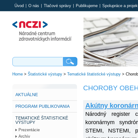
Úvod
O nás
Tlačové správy
Publikujeme
Spolupráce a projek
Home
>
Štatistické výstupy
>
Tematické štatistické výstupy
>
Chorob
CHOROBY OBEH
AKTUÁLNE
Akútny koronár
PROGRAM PUBLIKOVANIA
Národný register 
TEMATICKÉ ŠTATISTICKÉ
koronárnym syndró
VÝSTUPY
STEMI, NSTEMI, per
Prezentácie
Archív