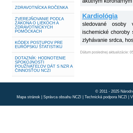
akútnym koronárnym 
ZDRAVOTNÍCKA ROČENKA
Kardiológia
ZVEREJŇOVANIE PODĽA
ZÁKONA O LIEKOCH A
sledované osoby v
ZDRAVOTNÍCKYCH
POMÔCKACH
ischemické choroby 
zlyhávanie srdca, hos
KÓDEX POSTUPOV PRE
EURÓPSKU ŠTATISTIKU
Dátum poslednej aktualizácie: 0
DOTAZNÍK: HODNOTENIE
SPOKOJNOSTI
POUŽÍVATEĽOV DÁT S NZR A
ČINNOSŤOU NCZI
© 2011 - 2025 Národn
Mapa stránok
|
Správca obsahu NCZI
|
Technická podpora NCZI
|
V