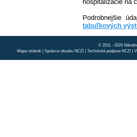
hospitalizácie na 
Podrobnejšie úd
tabuľkových výs
© 2011 - 2025 Národn
Mapa stránok
|
Správca obsahu NCZI
|
Technická podpora NCZI
|
V