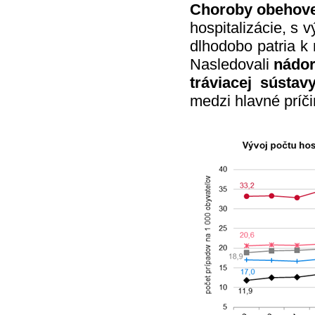
Choroby obehove
hospitalizácie, s 
dlhodobo patria k
Nasledovali
nádor
tráviacej sústav
medzi hlavné príči