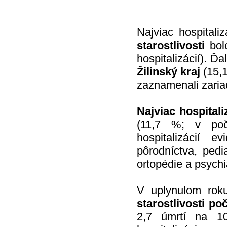
Najviac hospitali
starostlivosti
bol
hospitalizácií). Ďa
Žilinský kraj
(15,1
zaznamenali zariad
Najviac hospital
(11,7 %; v poč
hospitalizácií e
pôrodníctva, pedia
ortopédie a psychia
V uplynulom ro
starostlivosti po
2,7 úmrtí na 10