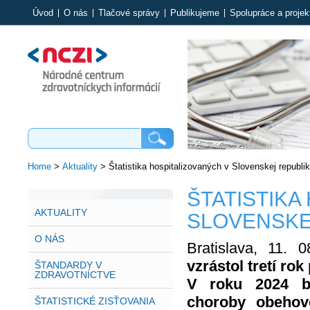
Úvod
O nás
Tlačové správy
Publikujeme
Spolupráce a projek
Home
>
Aktuality
>
Štatistika hospitalizovaných v Slovenskej republi
ŠTATISTIKA
AKTUALITY
SLOVENSKE
O NÁS
Bratislava, 11.
vzrástol tretí ro
ŠTANDARDY V
ZDRAVOTNÍCTVE
V roku 2024 bol
choroby obehov
ŠTATISTICKÉ ZISŤOVANIA