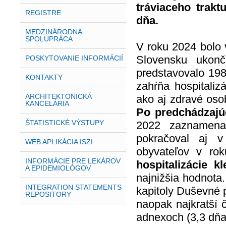
tráviaceho trakt
REGISTRE
dňa.
MEDZINÁRODNÁ
SPOLUPRÁCA
V roku 2024 bolo v
Slovensku ukon
POSKYTOVANIE INFORMÁCIÍ
predstavovalo 198
KONTAKTY
zahŕňa hospitaliz
ARCHITEKTONICKÁ
ako aj zdravé osob
KANCELÁRIA
Po predchádzajú
ŠTATISTICKÉ VÝSTUPY
2022 zaznamenan
pokračoval aj v
WEB APLIKÁCIA ISZI
obyvateľov v ro
INFORMÁCIE PRE LEKÁROV
hospitalizácie k
A EPIDEMIOLÓGOV
najnižšia hodnota.
INTEGRATION STATEMENTS
kapitoly Duševné 
REPOSITORY
naopak najkratší
adnexoch (3,3 dňa