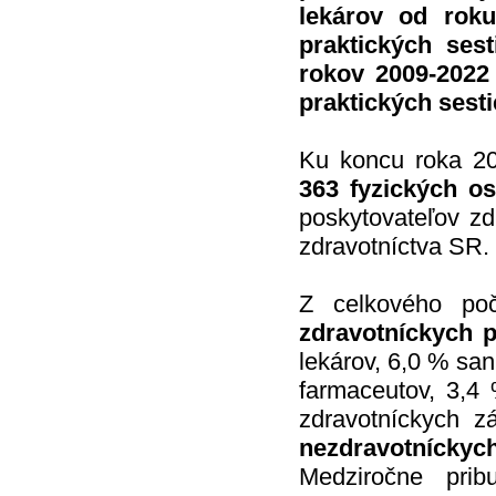
lekárov od roku
praktických ses
rokov 2009-2022
praktických sesti
Ku koncu roka 20
363 fyzických o
poskytovateľov zdr
zdravotníctva SR.
Z celkového poč
zdravotníckych 
lekárov, 6,0 % san
farmaceutov, 3,4 
zdravotníckych z
nezdravotníckyc
Medziročne pri