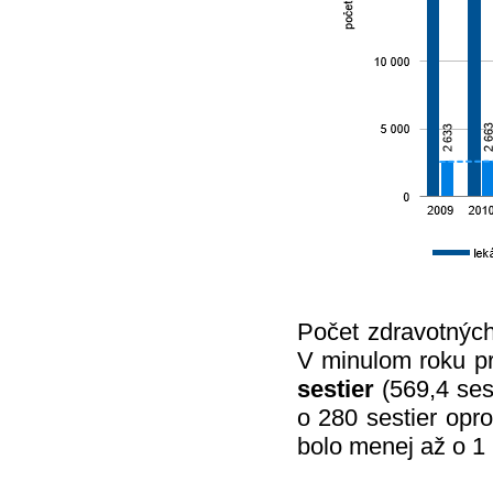
Počet zdravotných
V minulom roku pr
sestier
(569,4 ses
o 280 sestier opr
bolo menej až o 1 