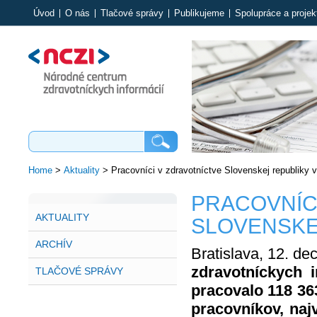
Úvod
O nás
Tlačové správy
Publikujeme
Spolupráce a projek
Home
>
Aktuality
>
Pracovníci v zdravotníctve Slovenskej republiky 
PRACOVNÍC
AKTUALITY
SLOVENSKE
ARCHÍV
Bratislava, 12. d
zdravotníckych 
TLAČOVÉ SPRÁVY
pracovalo 118 36
pracovníkov, najv