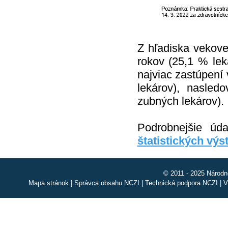
Z hľadiska vekove
rokov (25,1 % le
najviac zastúpení
lekárov), nasle
zubných lekárov).
Podrobnejšie úda
štatistických vý
© 2011 - 2025 Národn
Mapa stránok
|
Správca obsahu NCZI
|
Technická podpora NCZI
|
V