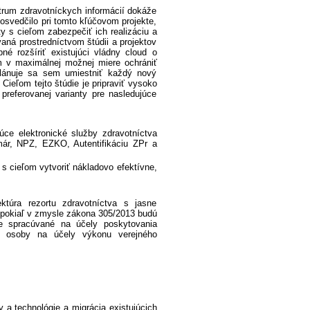
ntrum zdravotníckych informácií dokáže
osvedčilo pri tomto kľúčovom projekte,
ty s cieľom zabezpečiť ich realizáciu a
vaná prostredníctvom štúdii a projektov
bné rozšíriť existujúci vládny cloud o
 v maximálnej možnej miere ochrániť
Plánuje sa sem umiestniť každý nový
ieľom tejto štúdie je pripraviť vysoko
preferovanej varianty pre nasledujúce
ce elektronické služby zdravotníctva
már, NPZ, EZKO, Autentifikáciu ZPr a
s cieľom vytvoriť nákladovo efektívne,
ktúra rezortu zdravotníctva s jasne
, pokiaľ v zmysle zákona 305/2013 budú
je spracúvané na účely poskytovania
ve osoby na účely výkonu verejného
y a technológie a migrácia existujúcich