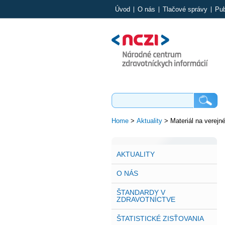
Úvod
O nás
Tlačové správy
Pub
Home
>
Aktuality
>
Materiál na verejn
AKTUALITY
O NÁS
ŠTANDARDY V
ZDRAVOTNÍCTVE
ŠTATISTICKÉ ZISŤOVANIA