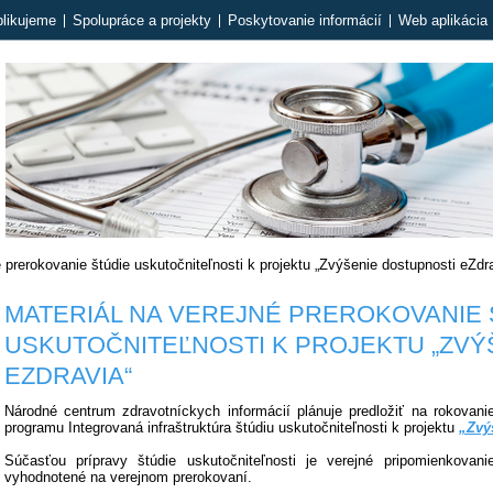
likujeme
Spolupráce a projekty
Poskytovanie informácií
Web aplikácia 
é prerokovanie štúdie uskutočniteľnosti k projektu „Zvýšenie dostupnosti eZdr
MATERIÁL NA VEREJNÉ PREROKOVANIE 
USKUTOČNITEĽNOSTI K PROJEKTU „ZVÝ
EZDRAVIA“
Národné centrum zdravotníckych informácií plánuje predložiť na rokova
programu Integrovaná infraštruktúra štúdiu uskutočniteľnosti k projektu
„Zvý
Súčasťou prípravy štúdie uskutočniteľnosti je verejné pripomienkovani
vyhodnotené na verejnom prerokovaní.