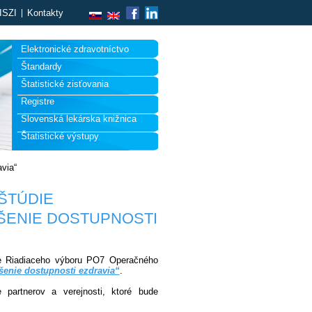
ISZI
Kontakty
Elektronické zdravotníctvo
Štandardy
Štatistické zisťovania
Registre
Slovenská lekárska knižnica
Štatistické výstupy
avia“
ŠTÚDIE
ŠENIE DOSTUPNOSTI
nie Riadiaceho výboru PO7 Operačného
šenie dostupnosti ezdravia“
.
e partnerov a verejnosti, ktoré bude