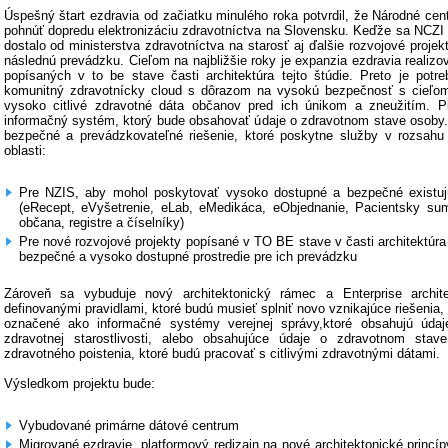
Úspešný štart ezdravia od začiatku minulého roka potvrdil, že Národné ce
pohnúť dopredu elektronizáciu zdravotníctva na Slovensku. Keďže sa NCZI 
dostalo od ministerstva zdravotníctva na starosť aj ďalšie rozvojové projek
následnú prevádzku. Cieľom na najbližšie roky je expanzia ezdravia realizo
popísaných v to be stave časti architektúra tejto štúdie. Preto je potre
komunitný zdravotnícky cloud s dôrazom na vysokú bezpečnosť s cieľom
vysoko citlivé zdravotné dáta občanov pred ich únikom a zneužitím. 
informačný systém, ktorý bude obsahovať údaje o zdravotnom stave osoby. C
bezpečné a prevádzkovateľné riešenie, ktoré poskytne služby v rozsahu 
oblasti:
Pre NZIS, aby mohol poskytovať vysoko dostupné a bezpečné existujú
(eRecept, eVyšetrenie, eLab, eMedikáca, eObjednanie, Pacientsky su
občana, registre a číselníky)
Pre nové rozvojové projekty popísané v TO BE stave v časti architektúra 
bezpečné a vysoko dostupné prostredie pre ich prevádzku
Zároveň sa vybuduje nový architektonický rámec a Enterprise archite
definovanými pravidlami, ktoré budú musieť splniť novo vznikajúce riešenia
označené ako informačné systémy verejnej správy,ktoré obsahujú úda
zdravotnej starostlivosti, alebo obsahujúce údaje o zdravotnom sta
zdravotného poistenia, ktoré budú pracovať s citlivými zdravotnými dátami.
Výsledkom projektu bude:
Vybudované primárne dátové centrum
Migrované ezdravie, platformový redizajn na nové architektonické princíp