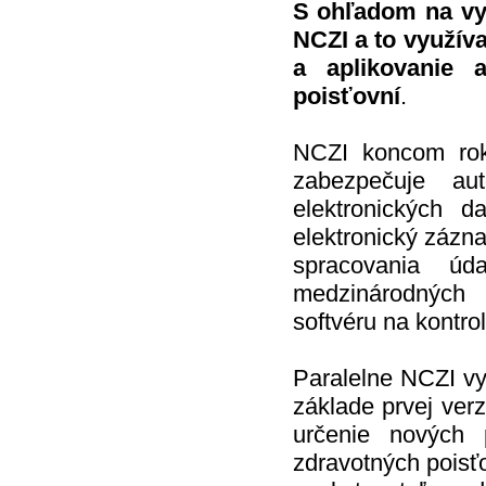
S ohľadom na vyš
NCZI a to využí
a aplikovanie a
poisťovní
.
NCZI koncom rok
zabezpečuje au
elektronických 
elektronický zázn
spracovania úd
medzinárodných 
softvéru na kontrol
Paralelne NCZI vy
základe prvej verz
určenie nových 
zdravotných poisť