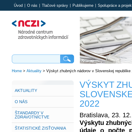
Úvod
O nás
Tlačové správy
Publikujeme
Spolupráce a projek
Home
>
Aktuality
>
Výskyt zhubných nádorov v Slovenskej republike 
VÝSKYT ZH
AKTUALITY
SLOVENSKEJ
2022
O NÁS
ŠTANDARDY V
Bratislava, 23. 1
ZDRAVOTNÍCTVE
Výskytu zhubných
ŠTATISTICKÉ ZISŤOVANIA
údaje o počte 