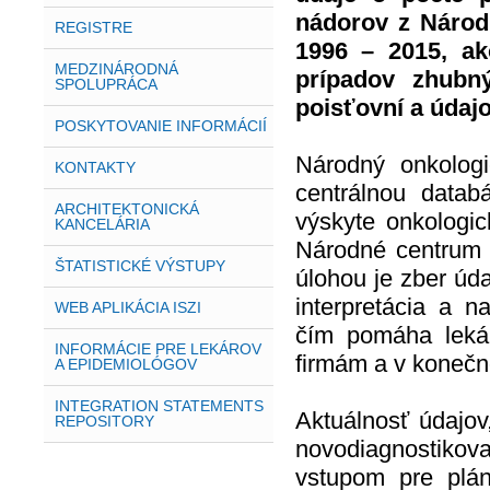
nádorov z Národ
REGISTRE
1996 – 2015, ak
MEDZINÁRODNÁ
prípadov zhubn
SPOLUPRÁCA
poisťovní a údaj
POSKYTOVANIE INFORMÁCIÍ
Národný onkologi
KONTAKTY
centrálnou datab
ARCHITEKTONICKÁ
výskyte onkologic
KANCELÁRIA
Národné centrum 
ŠTATISTICKÉ VÝSTUPY
úlohou je zber úda
interpretácia a n
WEB APLIKÁCIA ISZI
čím pomáha leká
INFORMÁCIE PRE LEKÁROV
firmám a v konečn
A EPIDEMIOLÓGOV
INTEGRATION STATEMENTS
Aktuálnosť údajov
REPOSITORY
novodiagnostik
vstupom pre pláno