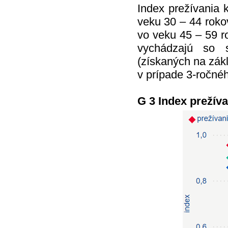
Index prežívania 
veku 30 – 44 roko
vo veku 45 – 59 r
vychádzajú so 
(získaných na zák
v prípade 3-ročné
G 3 Index prežív