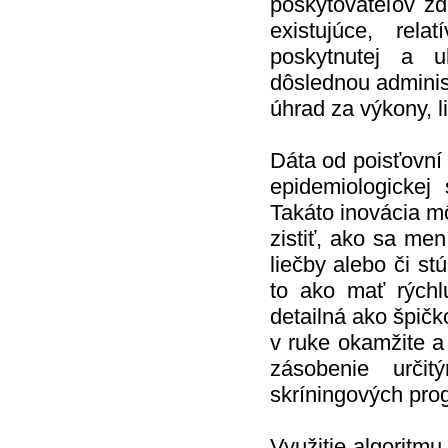
poskytovateľov zdr
existujúce, rel
poskytnutej a uh
dôslednou administ
úhrad za výkony, l
Dáta od poisťovní
epidemiologickej
Takáto inovácia m
zistiť, ako sa men
liečby alebo či st
to ako mať rýchl
detailná ako špič
v ruke okamžite a
zásobenie určit
skríningových pro
Využitie algoritmu