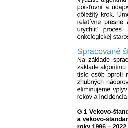
poisťovní a údajo
dôležitý krok. Um
relatívne presné 
urýchliť proces
onkologickej staro
Spracované št
Na základe spra
základe algoritmu
tisíc osôb oproti
zhubných nádorov
eliminujeme vplyv
rokov a incidencia
G 1 Vekovo-štan
a vekovo-štanda
roky 1996 – 2022