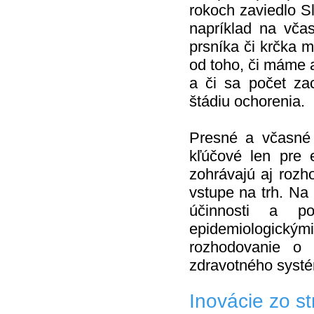
rokoch zaviedlo S
napríklad na včas
prsníka či krčka m
od toho, či máme 
a či sa počet za
štádiu ochorenia.
Presné a včasné 
kľúčové len pre e
zohrávajú aj rozho
vstupe na trh. Na 
účinnosti a p
epidemiologick
rozhodovanie o 
zdravotného syst
Inovácie zo s