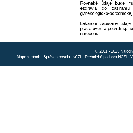
Rovnaké údaje bude ma
ezdravia do záznamu 
gynekologicko-pôrodníckej 
Lekárom zapísané údaje 
práce overí a potvrdí spln
narodení.
© 2011 - 2025 Národn
Mapa stránok
|
Správca obsahu NCZI
|
Technická podpora NCZI
|
V