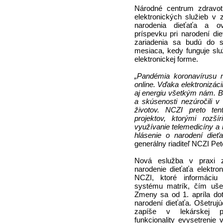
Národné centrum zdravotn
elektronických služieb v 
narodenia dieťaťa a ov
príspevku pri narodení di
zariadenia sa budú do s
mesiaca, kedy funguje služ
elektronickej forme.
„Pandémia koronavírusu n
online. Vďaka elektronizáci
aj energiu všetkým nám. B
a skúsenosti nezúročili v
životov. NCZI preto ten
projektov, ktorými rozší
využívanie telemedicíny a
hlásenie o narodení dieťa
generálny riaditeľ NCZI Pet
Nová eslužba v praxi z
narodenie dieťaťa elektr
NCZI, ktoré informáciu
systému matrík, čím uše
Zmeny sa od 1. apríla dot
narodení dieťaťa. Ošetrujú
zapíše v lekárskej pr
funkcionality evysetrenie