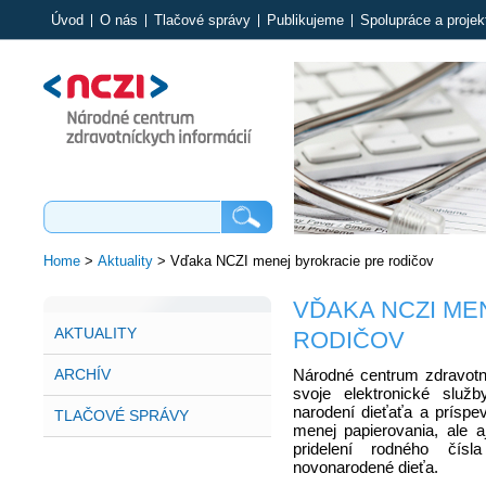
Úvod
O nás
Tlačové správy
Publikujeme
Spolupráce a projek
Home
>
Aktuality
>
Vďaka NCZI menej byrokracie pre rodičov
VĎAKA NCZI ME
AKTUALITY
RODIČOV
ARCHÍV
Národné centrum zdravotní
svoje elektronické služb
narodení dieťaťa a príspev
TLAČOVÉ SPRÁVY
menej papierovania, ale 
pridelení rodného čís
novonarodené dieťa.