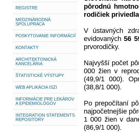
pôrodnú hmotnos
REGISTRE
rodičiek priviedl
MEDZINÁRODNÁ
SPOLUPRÁCA
V ústavných zdr
POSKYTOVANIE INFORMÁCIÍ
evidovaných
56 5
prvorodičky.
KONTAKTY
ARCHITEKTONICKÁ
Najvyšší počet pô
KANCELÁRIA
000 žien v repro
ŠTATISTICKÉ VÝSTUPY
(49,9/1 000). Opr
(38,8/1 000).
WEB APLIKÁCIA ISZI
INFORMÁCIE PRE LEKÁROV
Po prepočítaní pô
A EPIDEMIOLÓGOV
najpočetnejšie pô
INTEGRATION STATEMENTS
1 000 žien v dan
REPOSITORY
(86,9/1 000).