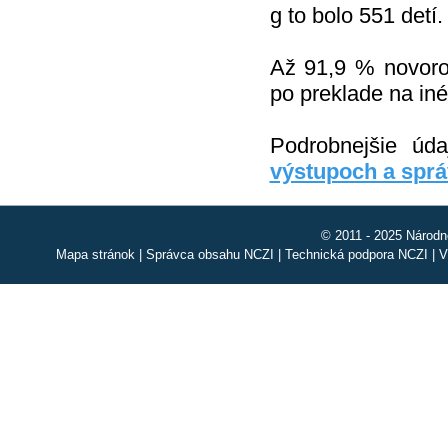
g to bolo 551 detí.
Až 91,9 % novoro
po preklade na in
Podrobnejšie úd
výstupoch a spr
© 2011 - 2025 Národn
Mapa stránok
|
Správca obsahu NCZI
|
Technická podpora NCZI
|
V