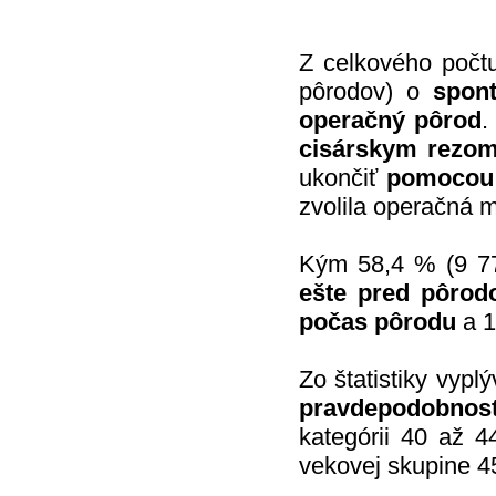
Z celkového počt
pôrodov) o
spon
operačný pôrod
.
cisárskym rezo
ukončiť
pomocou
zvolila operačná 
Kým 58,4 % (9 77
ešte pred pôro
počas pôrodu
a 1
Zo štatistiky vypl
pravdepodobno
kategórii 40 až 
vekovej skupine 45