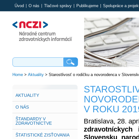
Úvod
O nás
Tlačové správy
Publikujeme
Spolupráce a projek
Home
>
Aktuality
>
Starostlivosť o rodičku a novorodenca v Slovenske
STAROSTLI
AKTUALITY
NOVORODEN
V ROKU 201
O NÁS
ŠTANDARDY V
Bratislava, 28. apr
ZDRAVOTNÍCTVE
zdravotníckych
ŠTATISTICKÉ ZISŤOVANIA
Slovensku narod