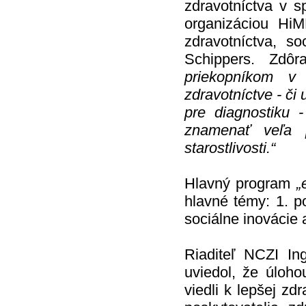
zdravotníctva v 
organizáciou Hi
zdravotníctva, so
Schippers. Zdô
priekopníkom v 
zdravotníctve - či
pre diagnostiku
znamenať veľa p
starostlivosti.“
Hlavný program
„
hlavné témy: 1. p
sociálne inovácie
Riaditeľ NCZI In
uviedol, že úloho
viedli k lepšej zdr