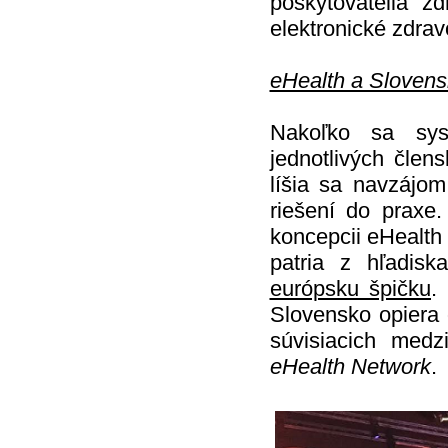
poskytovatelia zd
elektronické zdrav
eHealth a Slovensk
Nakoľko sa syst
jednotlivých člen
líšia sa navzájo
riešení do praxe
koncepcii eHealth 
patria z hľadis
európsku špičku
.
Slovensko opiera 
súvisiacich medz
eHealth Network
.