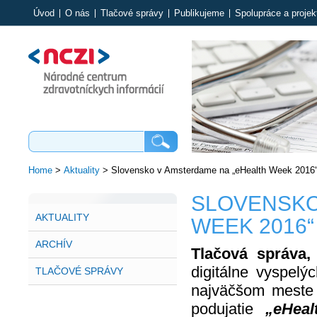
Úvod
O nás
Tlačové správy
Publikujeme
Spolupráce a projek
Home
>
Aktuality
>
Slovensko v Amsterdame na „eHealth Week 2016
SLOVENSKO
AKTUALITY
WEEK 2016“
ARCHÍV
Tlačová správa,
digitálne vyspel
TLAČOVÉ SPRÁVY
najväčšom meste 
podujatie
„eHea