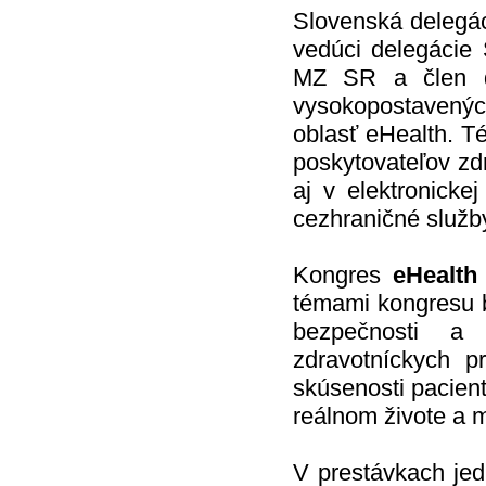
Slovenská delegáci
vedúci delegácie 
MZ SR a člen de
vysokopostavených
oblasť eHealth. T
poskytovateľov zdr
aj v elektronick
cezhraničné služby
Kongres
eHealth
témami kongresu b
bezpečnosti a 
zdravotníckych p
skúsenosti pacient
reálnom živote a 
V prestávkach jedn