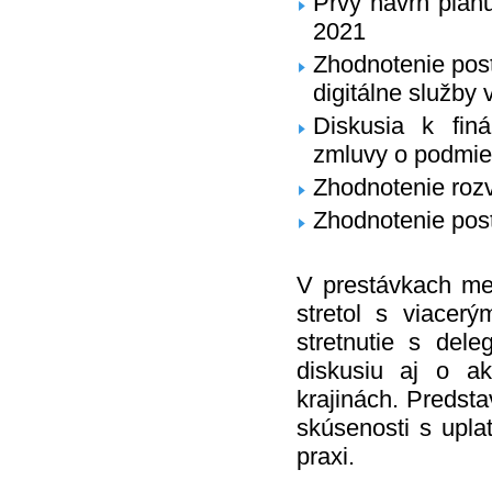
Prvý návrh plán
2021
Zhodnotenie post
digitálne služby 
Diskusia k finá
zmluvy o podmie
Zhodnotenie rozv
Zhodnotenie post
V prestávkach med
stretol s viacerý
stretnutie s dele
diskusiu aj o a
krajinách. Predsta
skúsenosti s upla
praxi.