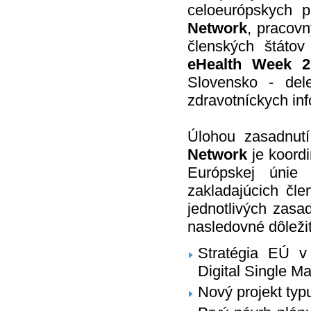
celoeurópskych p
Network
, pracov
členských štáto
eHealth Week 2
Slovensko - del
zdravotníckych inf
Úlohou zasadnut
Network
je koordi
Európskej únie 
zakladajúcich čl
jednotlivých zasa
nasledovné dôleži
Stratégia EÚ v 
Digital Single Ma
Nový projekt typ