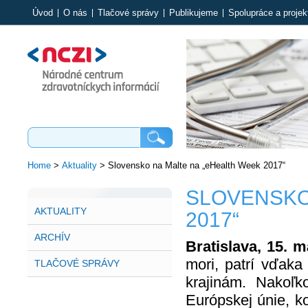
Úvod
O nás
Tlačové správy
Publikujeme
Spolupráce a projek
Home
>
Aktuality
>
Slovensko na Malte na „eHealth Week 2017“
SLOVENSKO
AKTUALITY
2017“
ARCHÍV
Bratislava, 15. m
mori, patrí vďaka
TLAČOVÉ SPRÁVY
krajinám. Nakoľ
Európskej únie, 