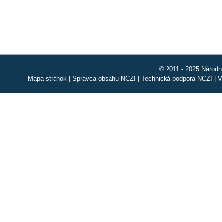
© 2011 - 2025 Národn
Mapa stránok
|
Správca obsahu NCZI
|
Technická podpora NCZI
|
V