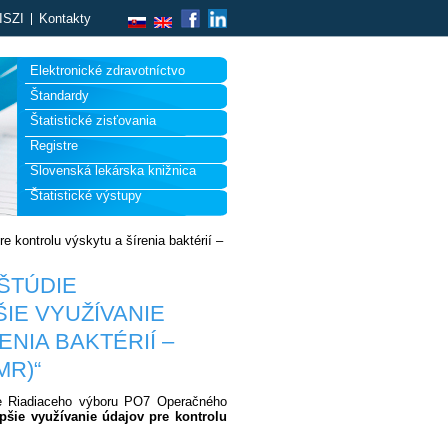
ISZI
Kontakty
Elektronické zdravotníctvo
Štandardy
Štatistické zisťovania
Registre
Slovenská lekárska knižnica
Štatistické výstupy
e kontrolu výskytu a šírenia baktérií –
ŠTÚDIE
IE VYUŽÍVANIE
NIA BAKTÉRIÍ –
MR)“
nie Riadiaceho výboru PO7 Operačného
pšie využívanie údajov pre kontrolu