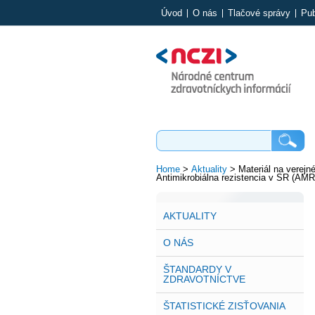
Úvod
O nás
Tlačové správy
Pub
Home
>
Aktuality
>
Materiál na verejné
Antimikrobiálna rezistencia v SR (AMR
AKTUALITY
O NÁS
ŠTANDARDY V
ZDRAVOTNÍCTVE
ŠTATISTICKÉ ZISŤOVANIA