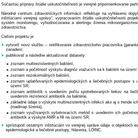
Súčasťou prípravy štúdie uskutočniteľnosti je verejné pripomienkovanie partn
Národné centrum zdravotníckych informácií reflektuje na vyhlásenú dopy
inštitúciami verejnej správy“, vypracovaním štúdie uskutočniteľnosti proj
systém monitoringu, vyhodnocovania a alertingu šírenia mikroorganizmo
zdravotníctva.
Cieľom projektu je
vytvoriť novú službu – notifikovanie zdravotníckeho pracovníka (garant
zariadení;
publikovať a následne aktualizovať datasety:
zoznam multirezistentných baktérií,
zoznam a početnosť výskytu diagnóz viažucich sa k baktérii na území
zoznam nozokomiálnych baktérií,
zoznam uplatňovaných epidemiologických a liečebných postupov s u
území SR,
zoznam antibiotík s uvedením počtu spotrebovaných liekov na liečb
uvedením rezistencií antibiotík na baktérie,
základné údaje o výskyte multirezistentných infekcií ako aj o trende ic
(roadmap šírenia),
zoznam využívaných vyšetrovacích metód s uvedením ich početnosti 
antibiotík a výskyte AMR a NI na území SR;
sprístupniť ostatným inštitúciám vo verejnej správe údaje o objektoch ev
epidemiologické a liečebné postupy, hlásenia, LOINC.