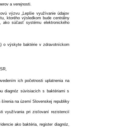
erov a verejnosti.
tovú výzvu „Lepšie využívanie údajov
ektu, ktorého výsledkom bude centrálny
v, ako súčasť systému elektronického
a) o výskyte baktérie v zdravotníckom
 SR,
vedením ich početnosti uplatnenia na
u diagnóz súvisiacich s baktériami s
h šírenia na území Slovenskej republiky
využívania pri zisťovaní rezistencií
idencie ako baktéria, register diagnóz,