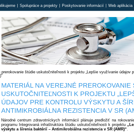
likujeme
Spolupráce a projekty
Poskytovanie informácií
Web aplikácia 
 prerokovanie štúdie uskutočniteľnosti k projektu „Lepšie využívanie údajov pr
)“
MATERIÁL NA VEREJNÉ PREROKOVANIE 
USKUTOČNITEĽNOSTI K PROJEKTU „LEPŠ
ÚDAJOV PRE KONTROLU VÝSKYTU A ŠÍRE
ANTIMIKROBIÁLNA REZISTENCIA V SR (A
Národné centrum zdravotníckych informácií plánuje predložiť na rokova
programu Integrovaná infraštruktúra štúdiu uskutočniteľnosti k projektu
„Le
výskytu a šírenia baktérií – Antimikrobiálna rezistencia v SR (AMR)“
.